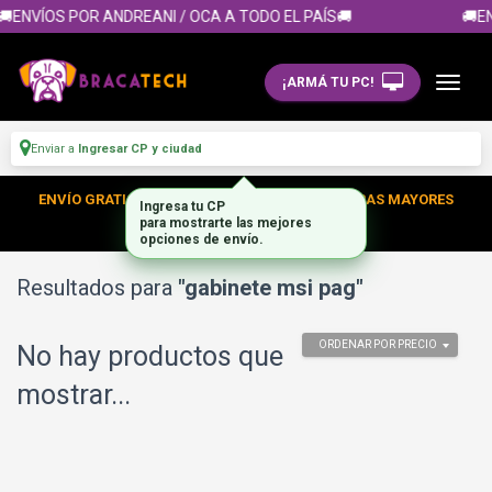
🚚ENVÍOS POR ANDREANI / OCA A TODO EL PAÍS🚚
🚚EN
¡ARMÁ TU PC!
Enviar a
Ingresar CP y ciudad
ENVÍO GRATIS DENTRO DE CABA EN TUS COMPRAS MAYORES
Ingresa tu CP
para mostrarte las mejores
A $300.000
opciones de envío.
Resultados para
"gabinete msi pag"
ORDENAR POR PRECIO
No hay productos que
mostrar...