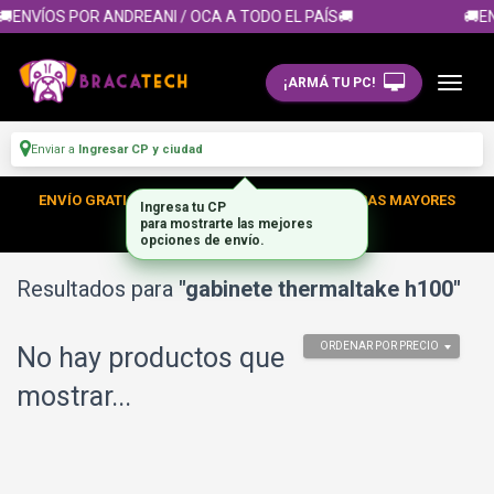
🚚ENVÍOS POR ANDREANI / OCA A TODO EL PAÍS🚚
🚚EN
¡ARMÁ TU PC!
Enviar a
Ingresar CP y ciudad
ENVÍO GRATIS DENTRO DE CABA EN TUS COMPRAS MAYORES
Ingresa tu CP
para mostrarte las mejores
A $350.000
opciones de envío.
Resultados para
"gabinete thermaltake h100"
ORDENAR POR PRECIO
No hay productos que
mostrar...