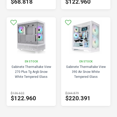
$68.818
$122.960
EN STOCK
EN STOCK
Gabinete Thermaltake View
Gabinete Thermaltake View
270 Plus Tg Argb Snow
390 Air Snow White
White Tempered Glass
Tempered Glass
$136.622
$244.879
$122.960
$220.391