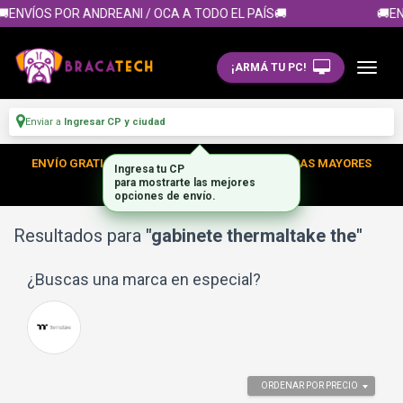
ENVÍOS POR ANDREANI / OCA A TODO EL PAÍS🚚
🚚ENV
¡ARMÁ TU PC!
Enviar a
Ingresar CP y ciudad
ENVÍO GRATIS DENTRO DE CABA EN TUS COMPRAS MAYORES
A $300.000
Resultados para
"gabinete thermaltake the"
¿Buscas una marca en especial?
ORDENAR POR PRECIO