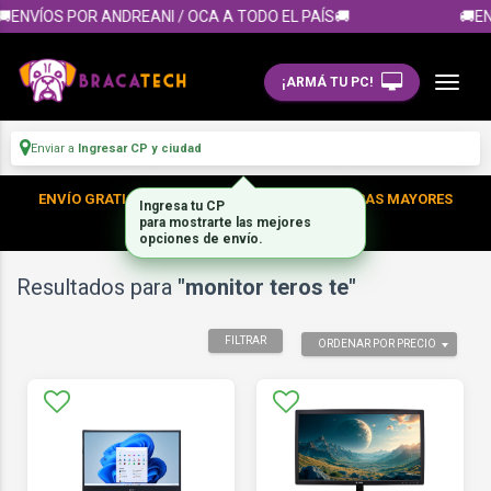
ENVÍOS POR ANDREANI / OCA A TODO EL PAÍS🚚
🚚EN
¡ARMÁ TU PC!
Enviar a
Ingresar CP y ciudad
ENVÍO GRATIS DENTRO DE CABA EN TUS COMPRAS MAYORES
Ingresa tu CP
A $300.000
para mostrarte las mejores
opciones de envío.
Resultados para
"monitor teros te"
FILTRAR
ORDENAR POR PRECIO