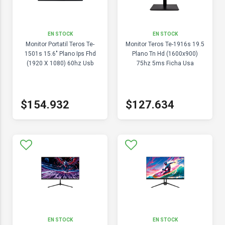
EN STOCK
EN STOCK
Monitor Portatil Teros Te-
Monitor Teros Te-1916s 19.5
1501s 15.6" Plano Ips Fhd
Plano Tn Hd (1600x900)
(1920 X 1080) 60hz Usb
75hz 5ms Ficha Usa
$154.932
$127.634
EN STOCK
EN STOCK