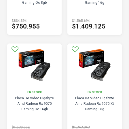
Gaming Oc 8gb
Gaming 16g
$834.394
$1.565.694
$750.955
$1.409.125
EN STOCK
EN STOCK
Placa De Video Gigabyte
Placa De Video Gigabyte
Amd Radeon Rx 9070
Amd Radeon Rx 9070 Xt
Gaming Oc 16gb
Gaming 16g
$1.579.502
$1.747.347