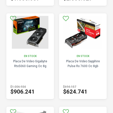
EN STOCK
EN STOCK
Placa De Video Gigabyte
Placa De Video Sapphire
Rtx5060 Gaming Oc 8g
Pulse Rx 7600 Oc 8gb
$1.006.934
$694.157
$906.241
$624.741