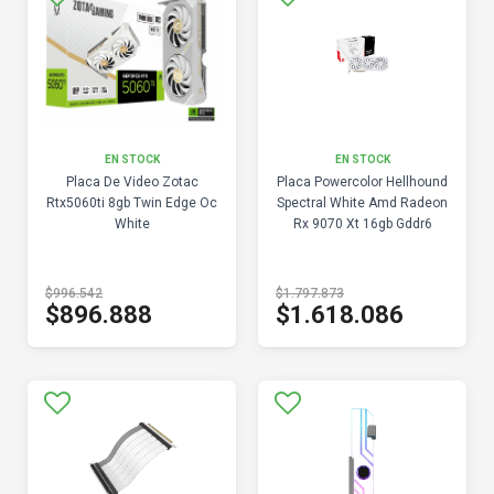
EN STOCK
EN STOCK
Placa De Video Zotac
Placa Powercolor Hellhound
Rtx5060ti 8gb Twin Edge Oc
Spectral White Amd Radeon
White
Rx 9070 Xt 16gb Gddr6
$996.542
$1.797.873
$896.888
$1.618.086