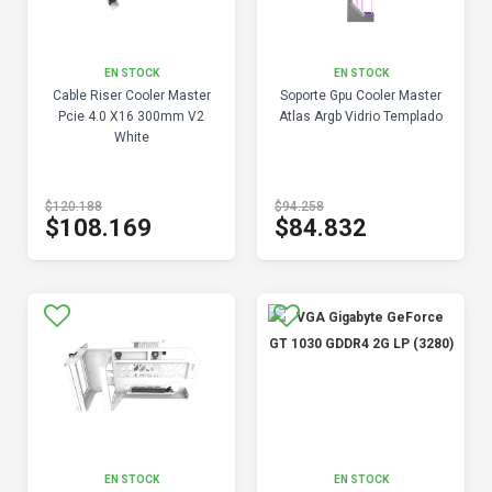
EN STOCK
EN STOCK
Cable Riser Cooler Master
Soporte Gpu Cooler Master
Pcie 4.0 X16 300mm V2
Atlas Argb Vidrio Templado
White
$120.188
$94.258
$108.169
$84.832
EN STOCK
EN STOCK