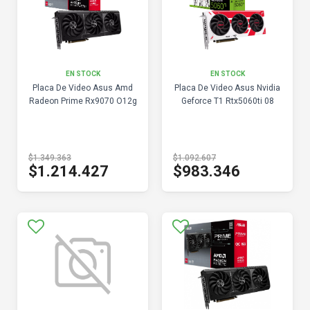
EN STOCK
EN STOCK
Placa De Video Asus Amd
Placa De Video Asus Nvidia
Radeon Prime Rx9070 O12g
Geforce T1 Rtx5060ti 08
$1.349.363
$1.092.607
$1.214.427
$983.346