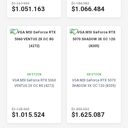
$1.167.959
$1.184.982
$1.051.163
$1.066.484
EN STOCK
EN STOCK
VGA MSI GeForce RTX 5060
VGA MSI GeForce RTX 5070
VENTUS 2X OC 8G (4272)
SHADOW 3X OC 12G (8205)
$1.128.360
$1.805.652
$1.015.524
$1.625.087