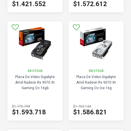
$1.421.552
$1.572.612
EN STOCK
EN STOCK
Placa De Video Gigabyte
Placa De Video Gigabyte
Amd Radeon Rx 9070 Xt
Amd Radeon Rx 9070 Xt
Gaming Oc 16gb
Gaming Oc Ice 16g
$1.770.798
$1.763.134
$1.593.718
$1.586.821