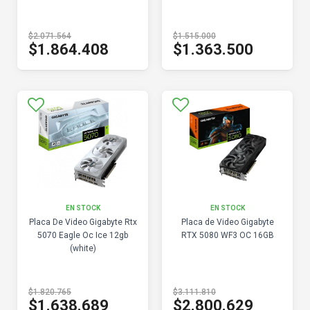
$2.071.564
$1.515.000
$1.864.408
$1.363.500
EN STOCK
EN STOCK
Placa De Video Gigabyte Rtx
Placa de Video Gigabyte
5070 Eagle Oc Ice 12gb
RTX 5080 WF3 OC 16GB
(white)
$1.820.765
$3.111.810
$1.638.689
$2.800.629