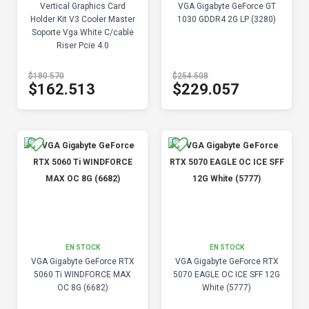
Vertical Graphics Card
VGA Gigabyte GeForce GT
Holder Kit V3 Cooler Master
1030 GDDR4 2G LP (3280)
Soporte Vga White C/cable
Riser Pcie 4.0
$180.570
$254.508
$162.513
$229.057
EN STOCK
EN STOCK
VGA Gigabyte GeForce RTX
VGA Gigabyte GeForce RTX
5060 Ti WINDFORCE MAX
5070 EAGLE OC ICE SFF 12G
OC 8G (6682)
White (5777)