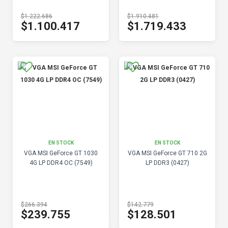
$1.222.686
$1.910.481
$1.100.417
$1.719.433
EN STOCK
EN STOCK
VGA MSI GeForce GT 1030
VGA MSI GeForce GT 710 2G
4G LP DDR4 OC (7549)
LP DDR3 (0427)
$266.394
$142.779
$239.755
$128.501