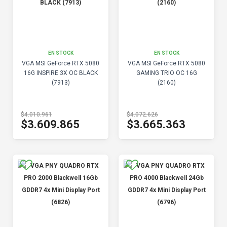
EN STOCK
EN STOCK
VGA MSI GeForce RTX 5080
VGA MSI GeForce RTX 5080
16G INSPIRE 3X OC BLACK
GAMING TRIO OC 16G
(7913)
(2160)
$4.010.961
$4.072.626
$3.609.865
$3.665.363