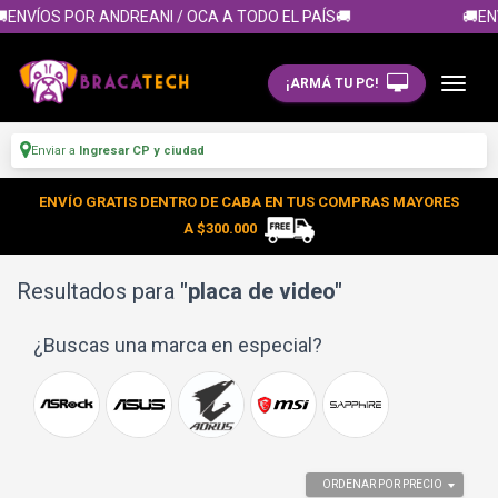
VÍOS POR ANDREANI / OCA A TODO EL PAÍS🚚
🚚ENVÍO
¡ARMÁ TU PC!
Enviar a
Ingresar CP y ciudad
ENVÍO GRATIS DENTRO DE CABA EN TUS COMPRAS MAYORES
A $300.000
Resultados para
"placa de video"
¿Buscas una marca en especial?
ORDENAR POR PRECIO