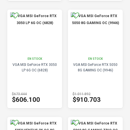
EN STOCK
EN STOCK
VGA MSI GeForce RTX 3050
VGA MSI GeForce RTX 5050
LP 6G OC (6828)
8G GAMING OC (9946)
$673.444
$1.011.892
$606.100
$910.703