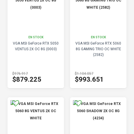
EN STOCK
EN STOCK
VGA MSI GeForce RTX 5050
VGA MSI GeForce RTX 5060
VENTUS 2X OC 8G (0003)
8G GAMING TRIO OC WHITE
(2582)
$976.917
$1.104.057
$879.225
$993.651