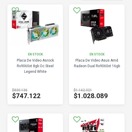
EN STOCK
EN STOCK
Placa De Video Asrock
Placa De Video Asus Amd
Rx9060xt 8gb Oc Steel
Radeon Dual Rx9060xt 16gb
Legend White
$830.136
$1.142.321
$747.122
$1.028.089