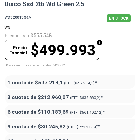
Disco Ssd 2tb Wd Green 2.5
WDS200T5G0A
EN STOCK
WD
$555.548
Precio Lista
$499.993
Precio
Especial
Precio sin impuestos nacionales: $452.482
1 cuota de
$597.214,1
*
(PTF:
$597.214,1)
3 cuotas de
$212.960,07
*
(PTF:
$638.880,2)
6 cuotas de
$110.183,69
*
(PTF:
$661.102,12)
9 cuotas de
$80.245,82
*
(PTF:
$722.212,4)