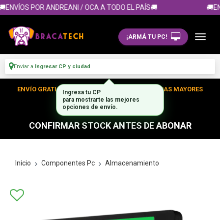
ENVÍOS POR ANDREANI / OCA A TODO EL PAÍS🚚
🚚EN
¡ARMÁ TU PC!
Enviar a
Ingresar CP y ciudad
ENVÍO GRATIS DENTRO DE CABA EN TUS COMPRAS MAYORES
Ingresa tu CP
para mostrarte las mejores
A $300.000
opciones de envío.
CONFIRMAR STOCK ANTES DE ABONAR
Inicio
Componentes Pc
Almacenamiento