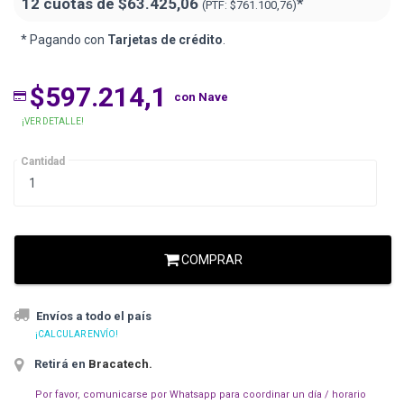
12 cuotas de
$63.425,06
*
(PTF:
$761.100,76)
* Pagando con
Tarjetas de crédito
.
$597.214,1
con Nave
¡VER DETALLE!
Cantidad
COMPRAR
Envíos a todo el país
¡CALCULAR ENVÍO!
Retirá en
Bracatech
.
Por favor, comunicarse por Whatsapp para coordinar un día / horario