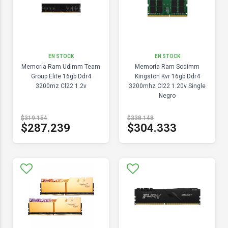
EN STOCK
EN STOCK
Memoria Ram Udimm Team
Memoria Ram Sodimm
Group Elite 16gb Ddr4
Kingston Kvr 16gb Ddr4
3200mz Cl22 1.2v
3200mhz Cl22 1.20v Single
Negro
$319.154
$338.148
$287.239
$304.333