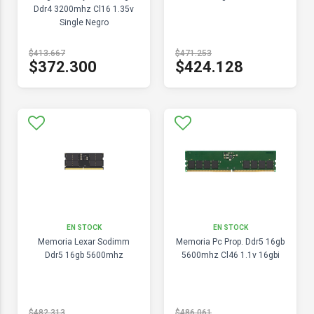
Ddr4 3200mhz Cl16 1.35v
Single Negro
$413.667
$471.253
$372.300
$424.128
EN STOCK
EN STOCK
Memoria Lexar Sodimm
Memoria Pc Prop. Ddr5 16gb
Ddr5 16gb 5600mhz
5600mhz Cl46 1.1v 16gbi
$482.313
$486.061