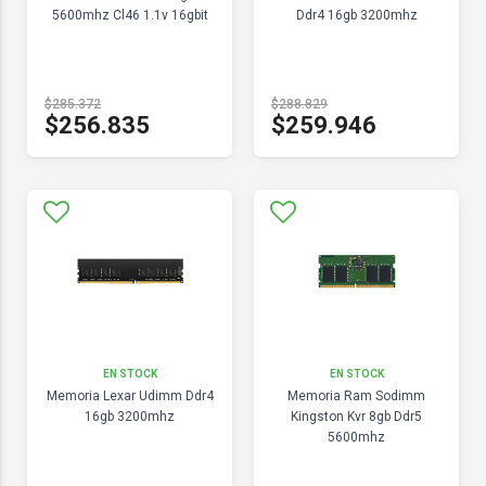
5600mhz Cl46 1.1v 16gbit
Ddr4 16gb 3200mhz
$285.372
$288.829
$256.835
$259.946
EN STOCK
EN STOCK
Memoria Lexar Udimm Ddr4
Memoria Ram Sodimm
16gb 3200mhz
Kingston Kvr 8gb Ddr5
5600mhz