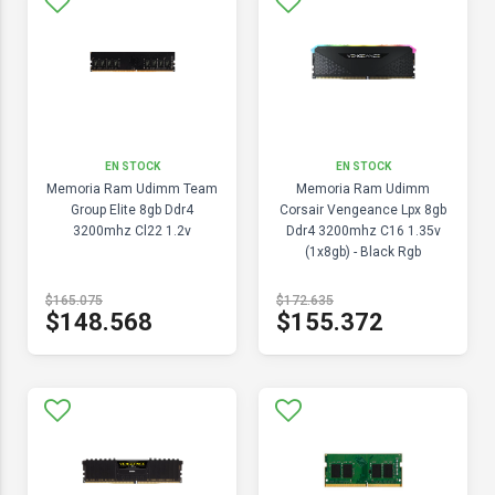
EN STOCK
EN STOCK
Memoria Ram Udimm Team
Memoria Ram Udimm
Group Elite 8gb Ddr4
Corsair Vengeance Lpx 8gb
3200mhz Cl22 1.2v
Ddr4 3200mhz C16 1.35v
(1x8gb) - Black Rgb
$165.075
$172.635
$148.568
$155.372