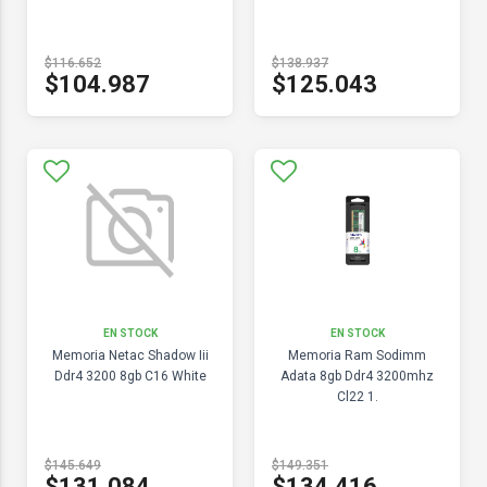
$116.652
$138.937
$104.987
$125.043
EN STOCK
EN STOCK
Memoria Netac Shadow Iii
Memoria Ram Sodimm
Ddr4 3200 8gb C16 White
Adata 8gb Ddr4 3200mhz
Cl22 1.
$145.649
$149.351
$131.084
$134.416