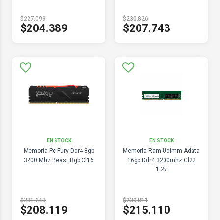
$227.099
$230.826
$204.389
$207.743
EN STOCK
EN STOCK
Memoria Pc Fury Ddr4 8gb
Memoria Ram Udimm Adata
3200 Mhz Beast Rgb Cl16
16gb Ddr4 3200mhz Cl22
1.2v
$231.243
$239.011
$208.119
$215.110