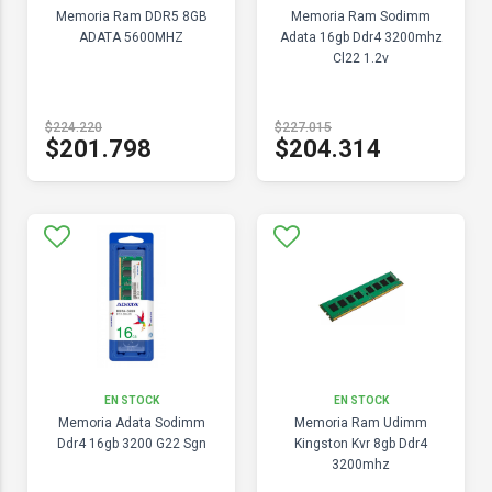
Memoria Ram DDR5 8GB
Memoria Ram Sodimm
ADATA 5600MHZ
Adata 16gb Ddr4 3200mhz
Cl22 1.2v
$224.220
$227.015
$201.798
$204.314
EN STOCK
EN STOCK
Memoria Adata Sodimm
Memoria Ram Udimm
Ddr4 16gb 3200 G22 Sgn
Kingston Kvr 8gb Ddr4
3200mhz