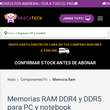
NVÍOS POR ANDREANI / OCA A TODO EL PAÍS🚚
🚚ENVÍO
¡ARMÁ TU PC!
Enviar a
Ingresar CP y ciudad
ENVÍO GRATIS DENTRO DE CABA EN TUS COMPRAS MAYORES
A $300.000
CONFIRMAR STOCK ANTES DE ABONAR
Inicio
Componentes Pc
Memoria Ram
Memorias RAM DDR4 y DDR5
para PC y notebook