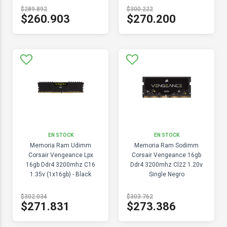
$289.892
$300.222
$260.903
$270.200
EN STOCK
EN STOCK
Memoria Ram Udimm
Memoria Ram Sodimm
Corsair Vengeance Lpx
Corsair Vengeance 16gb
16gb Ddr4 3200mhz C16
Ddr4 3200mhz Cl22 1.20v
1.35v (1x16gb) - Black
Single Negro
$302.034
$303.762
$271.831
$273.386