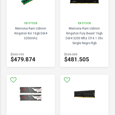
EN STOCK
EN STOCK
Memoria Ram Udimm
Memoria Ram Udimm
Kingston Kvr 16gb Ddr4
Kingston Fury Beast 16gb
3200mhz
Ddr4 3200 Mhz Cl16 1.35v
Single Negro Rgb
$533.193
$535.005
$479.874
$481.505