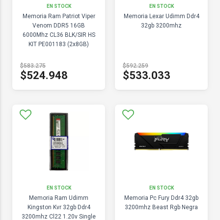
EN STOCK
EN STOCK
Memoria Ram Patriot Viper
Memoria Lexar Udimm Ddr4
Venom DDR5 16GB
32gb 3200mhz
6000Mhz CL36 BLK/SIR HS
KIT PE001183 (2x8GB)
$583.275
$592.259
$524.948
$533.033
EN STOCK
EN STOCK
Memoria Ram Udimm
Memoria Pc Fury Ddr4 32gb
Kingston Kvr 32gb Ddr4
3200mhz Beast Rgb Negra
3200mhz Cl22 1.20v Single