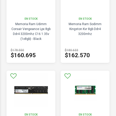
EN STOCK
EN STOCK
Memoria Ram Udimm
Memoria Ram Sodimm
Corsair Vengeance Lpx 8gb
Kingston Kvr 8gb Ddr4
Ddr4 3200mhz C16 1.35v
3200mhz
(1x8gb) - Black
$178.550
$180.633
$160.695
$162.570
EN STOCK
EN STOCK