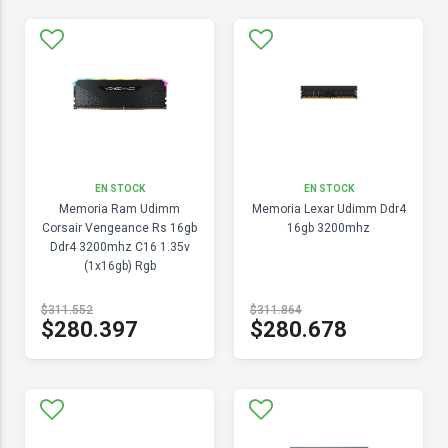
EN STOCK
EN STOCK
Memoria Ram Udimm
Memoria Lexar Udimm Ddr4
Corsair Vengeance Rs 16gb
16gb 3200mhz
Ddr4 3200mhz C16 1.35v
(1x16gb) Rgb
$311.552
$311.864
$280.397
$280.678