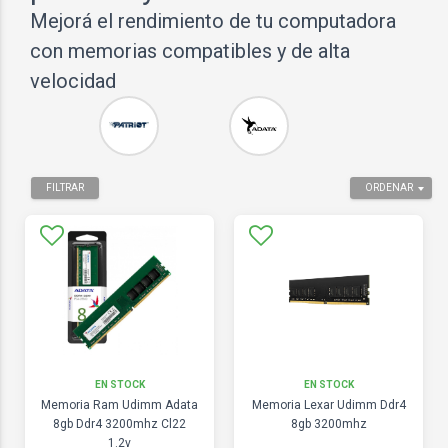
Mejorá el rendimiento de tu computadora
con memorias compatibles y de alta
velocidad
FILTRAR
ORDENAR
EN STOCK
EN STOCK
Memoria Ram Udimm Adata
Memoria Lexar Udimm Ddr4
8gb Ddr4 3200mhz Cl22
8gb 3200mhz
1.2v