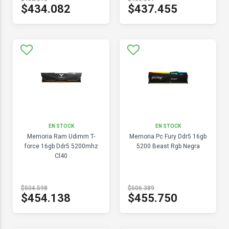
$434.082
$437.455
EN STOCK
EN STOCK
Memoria Ram Udimm T-
Memoria Pc Fury Ddr5 16gb
force 16gb Ddr5 5200mhz
5200 Beast Rgb Negra
Cl40
$504.598
$506.389
$454.138
$455.750