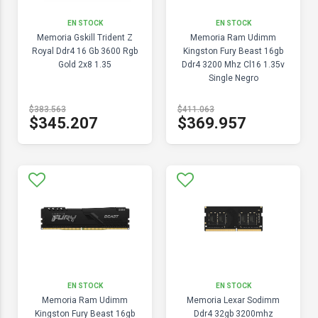
EN STOCK
EN STOCK
Memoria Gskill Trident Z
Memoria Ram Udimm
Royal Ddr4 16 Gb 3600 Rgb
Kingston Fury Beast 16gb
Gold 2x8 1.35
Ddr4 3200 Mhz Cl16 1.35v
Single Negro
$383.563
$411.063
$345.207
$369.957
EN STOCK
EN STOCK
Memoria Ram Udimm
Memoria Lexar Sodimm
Kingston Fury Beast 16gb
Ddr4 32gb 3200mhz