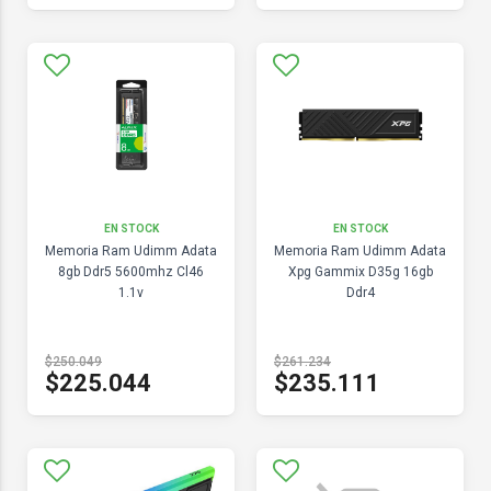
EN STOCK
EN STOCK
Memoria Ram Udimm Adata
Memoria Ram Udimm Adata
8gb Ddr5 5600mhz Cl46
Xpg Gammix D35g 16gb
1.1v
Ddr4
$250.049
$261.234
$225.044
$235.111