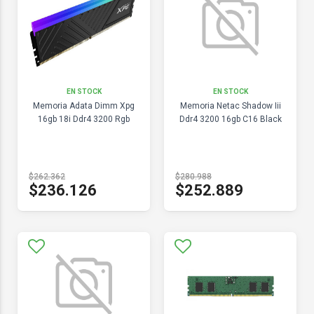
EN STOCK
EN STOCK
Memoria Adata Dimm Xpg
Memoria Netac Shadow Iii
16gb 18i Ddr4 3200 Rgb
Ddr4 3200 16gb C16 Black
$262.362
$280.988
$236.126
$252.889