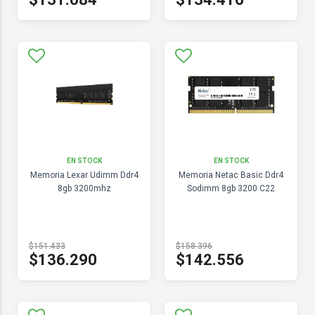
EN STOCK
EN STOCK
Memoria Lexar Udimm Ddr4
Memoria Netac Basic Ddr4
8gb 3200mhz
Sodimm 8gb 3200 C22
$151.433
$158.396
$136.290
$142.556