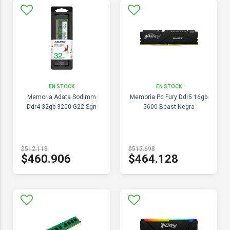
EN STOCK
EN STOCK
Memoria Adata Sodimm
Memoria Pc Fury Ddr5 16gb
Ddr4 32gb 3200 G22 Sgn
5600 Beast Negra
$512.118
$515.698
$460.906
$464.128