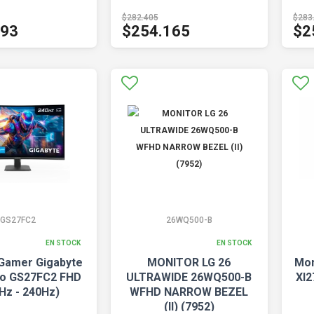
$282.405
$283
893
$254.165
$2
GS27FC2
26WQ500-B
EN STOCK
EN STOCK
Gamer Gigabyte
MONITOR LG 26
Mon
vo GS27FC2 FHD
ULTRAWIDE 26WQ500-B
Xl2
Hz - 240Hz)
WFHD NARROW BEZEL
(II) (7952)