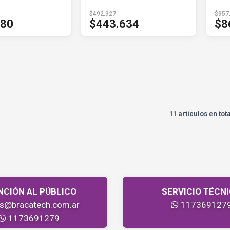
$492.927
$957
780
$443.634
$8
11 artículos en tot
NCIÓN AL PÚBLICO
SERVICIO TÉCN
as@bracatech.com.ar
117369127
1173691279