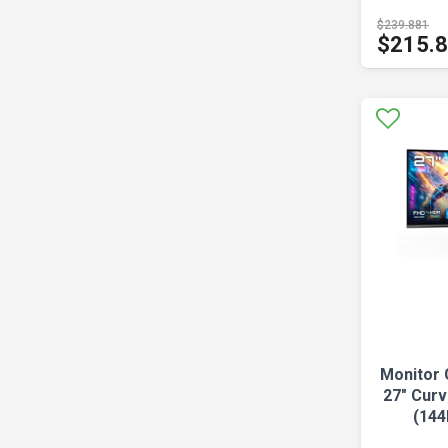
$239.881
$215.
Monitor 
27" Cur
(144