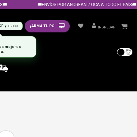
🚚ENVÍOS POR ANDREANI / OCA A TODO EL PAÍS🚚
¡ARMÁ TU PC!
CP y ciudad
INGRESAR