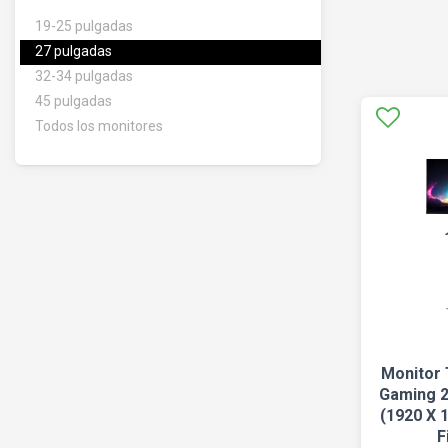
19-25 pulgadas
27 pulgadas
32-34 pulgadas
45 pulgadas
Todos los monitores
Monitor
Gaming 2
(1920 X 
F