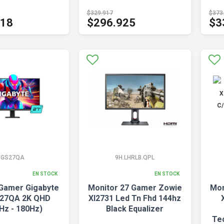
$329.917
$373
518
$296.925
$3
GS27QA
9H.LHRLB.QPL
EN STOCK
EN STOCK
Gamer Gigabyte
Monitor 27 Gamer Zowie
Mon
S27QA 2K QHD
Xl2731 Led Tn Fhd 144hz
Hz - 180Hz)
Black Equalizer
Te