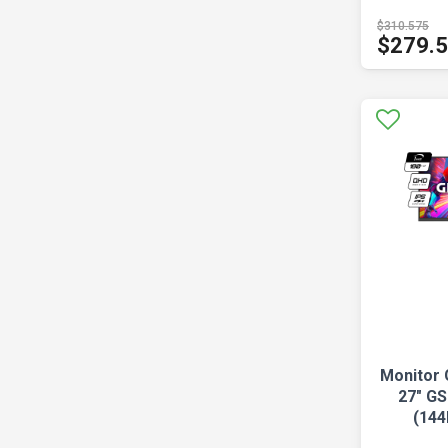
$310.575
$279.
Monitor 
27" G
(144