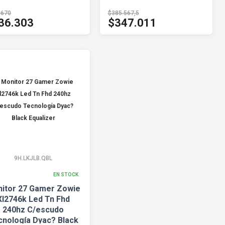
.670
$385.567,5
36.303
$347.011
9H.LKJLB.QBL
EN STOCK
itor 27 Gamer Zowie
Xl2746k Led Tn Fhd
240hz C/escudo
cnología Dyac? Black