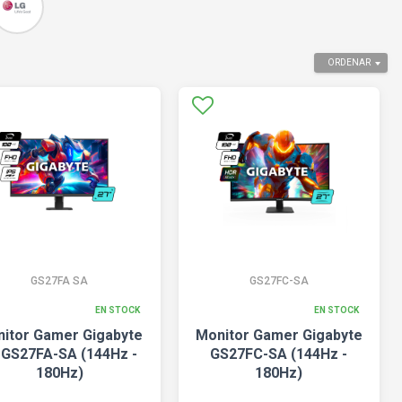
ORDENAR
GS27FA SA
GS27FC-SA
EN STOCK
EN STOCK
itor Gamer Gigabyte
Monitor Gamer Gigabyte
 GS27FA-SA (144Hz -
GS27FC-SA (144Hz -
180Hz)
180Hz)