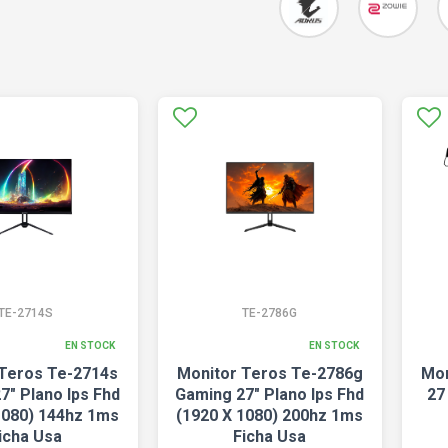
TE-2714S
TE-2786G
EN STOCK
EN STOCK
 Teros Te-2714s
Monitor Teros Te-2786g
Mon
7" Plano Ips Fhd
Gaming 27" Plano Ips Fhd
27
1080) 144hz 1ms
(1920 X 1080) 200hz 1ms
icha Usa
Ficha Usa