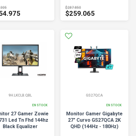
.305
$287.850
54.975
$259.065
9H.LKCLB.QBL
GS27QCA
EN STOCK
EN STOCK
itor 27 Gamer Zowie
Monitor Gamer Gigabyte
731 Led Tn Fhd 144hz
27" Curvo GS27QCA 2K
Black Equalizer
QHD (144Hz - 180Hz)