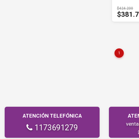
$424.200
$381.
1
ATENCIÓN TELEFÓNICA
ATE
vent
1173691279