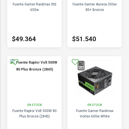
Fuente Gamer Raidmax Xtb
Fuente Gamer Aureox 550w
650w
80+ Bronze
$49.364
$51.540
EN STOCK
EN STOCK
Fuente Raptor Volt 500W 80
Fuente Gamer Raidmax
Plus Bronze (2845)
Vortex 600w White