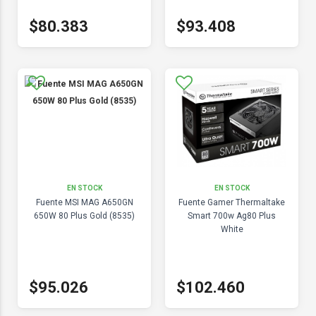
$80.383
$93.408
EN STOCK
EN STOCK
Fuente MSI MAG A650GN
Fuente Gamer Thermaltake
650W 80 Plus Gold (8535)
Smart 700w Ag80 Plus
White
$95.026
$102.460