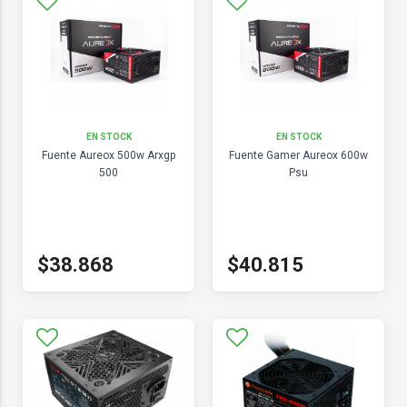
EN STOCK
EN STOCK
Fuente Aureox 500w Arxgp
Fuente Gamer Aureox 600w
500
Psu
$38.868
$40.815