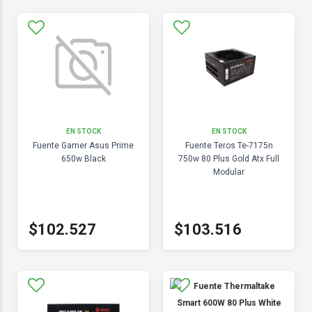
EN STOCK
EN STOCK
Fuente Gamer Asus Prime
Fuente Teros Te-7175n
650w Black
750w 80 Plus Gold Atx Full
Modular
$102.527
$103.516