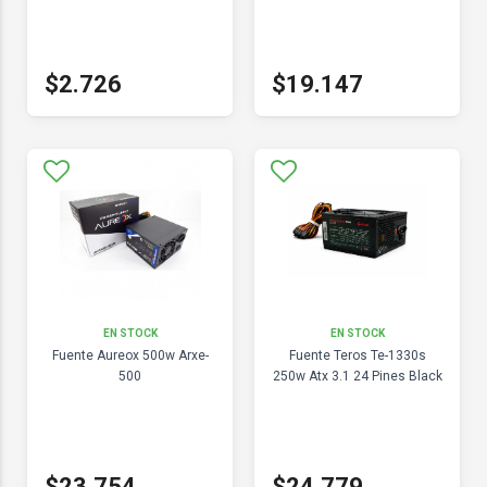
$2.726
$19.147
EN STOCK
EN STOCK
Fuente Aureox 500w Arxe-
Fuente Teros Te-1330s
500
250w Atx 3.1 24 Pines Black
$23.754
$24.779