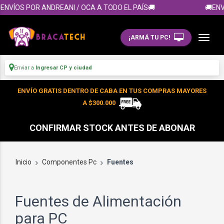
VÍOS POR ANDREANI / OCA A TODO EL PAÍS🚚
🚚ENVÍOS
¡ARMÁ TU PC!
Enviar a
Ingresar CP y ciudad
ENVÍO GRATIS DENTRO DE CABA EN TUS COMPRAS MAYORES
A $300.000
CONFIRMAR STOCK ANTES DE ABONAR
Inicio
Componentes Pc
Fuentes
Fuentes de Alimentación
para PC