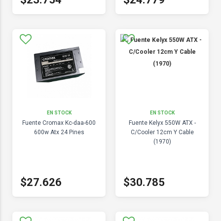
EN STOCK
EN STOCK
Fuente Cromax Kc-daa-600
Fuente Kelyx 550W ATX -
600w Atx 24 Pines
C/Cooler 12cm Y Cable
(1970)
$27.626
$30.785