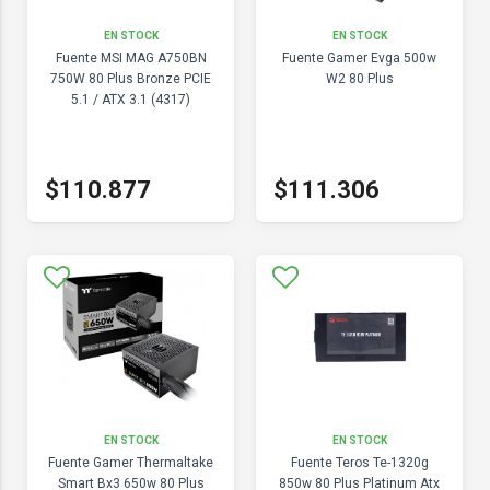
EN STOCK
EN STOCK
Fuente MSI MAG A750BN
Fuente Gamer Evga 500w
750W 80 Plus Bronze PCIE
W2 80 Plus
5.1 / ATX 3.1 (4317)
$110.877
$111.306
EN STOCK
EN STOCK
Fuente Gamer Thermaltake
Fuente Teros Te-1320g
Smart Bx3 650w 80 Plus
850w 80 Plus Platinum Atx