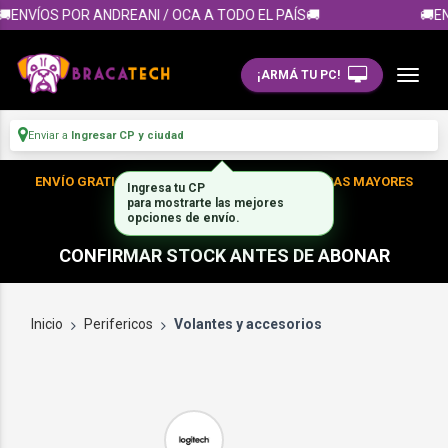
ENVÍOS POR ANDREANI / OCA A TODO EL PAÍS🚚
🚚EN
¡ARMÁ TU PC!
Enviar a
Ingresar CP y ciudad
ENVÍO GRATIS DENTRO DE CABA EN TUS COMPRAS MAYORES
Ingresa tu CP
para mostrarte las mejores
A $300.000
opciones de envío.
CONFIRMAR STOCK ANTES DE ABONAR
Inicio
Perifericos
Volantes y accesorios