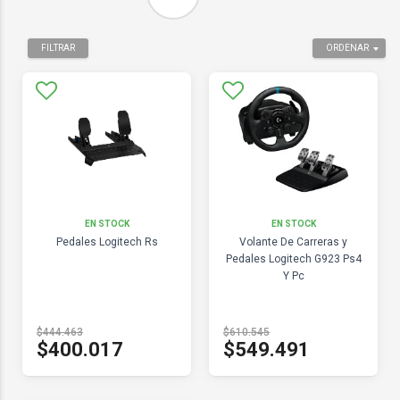
FILTRAR
ORDENAR
EN STOCK
EN STOCK
Pedales Logitech Rs
Volante De Carreras y
Pedales Logitech G923 Ps4
Y Pc
$444.463
$610.545
$400.017
$549.491