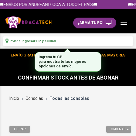
🚚ENVÍOS POR ANDREANI / OCA A TODO EL PAÍS🚚
🚚EN
¡ARMÁ TU PC!
Enviar a
Ingresar CP y ciudad
ENVÍO GRATIS DENTRO DE CABA EN TUS COMPRAS MAYORES
Ingresa tu CP
para mostrarte las mejores
A $300.000
opciones de envío.
CONFIRMAR STOCK ANTES DE ABONAR
Inicio
Consolas
Todas las consolas
FILTRAR
ORDENAR