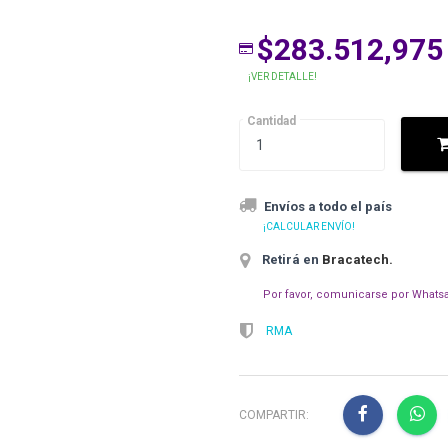
$283.512,975
¡VER DETALLE!
Cantidad
Envíos a todo el país
¡CALCULAR ENVÍO!
Retirá en
Bracatech
.
Por favor, comunicarse por Whatsa
RMA
COMPARTIR: