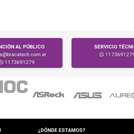
NCIÓN AL PÚBLICO
SERVICIO TÉCN
as@bracatech.com.ar
117369127
1173691279
H
¿DÓNDE ESTAMOS?