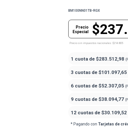
BM100NN01TB-RGX
$237
Precio
Especial
Precio sin impuestos nacionales: $214.805
1 cuota de
$283.512,98
(
3 cuotas de
$101.097,65
6 cuotas de
$52.307,05
(
9 cuotas de
$38.094,77
(
12 cuotas de
$30.109,52
* Pagando con
Tarjetas de cré