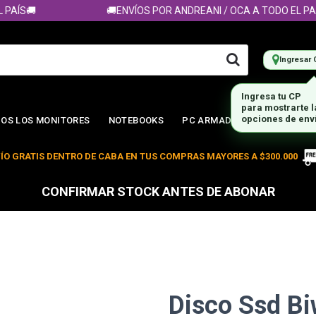
AÍS🚚
🚚ENVÍOS POR ANDREANI / OCA A TODO EL PAÍS
Ingresar 
Ingresa tu CP
para mostrarte 
opciones de env
OS LOS MONITORES
NOTEBOOKS
PC ARMADA
ÍO GRATIS DENTRO DE CABA EN TUS COMPRAS MAYORES A $300.000
CONFIRMAR STOCK ANTES DE ABONAR
Disco Ssd Bi