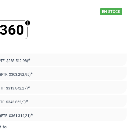
EN STOCK
.360
*
PTF:
$283.512,98)
*
(PTF:
$303.292,95)
*
PTF:
$313.842,27)
*
PTF:
$342.852,9)
*
(PTF:
$361.314,21)
dito
.