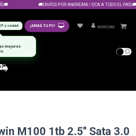

🚚ENVÍOS POR ANDREANI / OCA A TODO EL PAÍS🚚
¡ARMÁ TU PC!
CP y ciudad
INGRESAR
las mejores
ío.
win M100 1tb 2.5" Sata 3.0