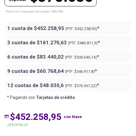
Precio sin impuestos nacionales: $342.656
1 cuota de
$452.258,95
*
(PTF:
$452.258,95)
3 cuotas de
$161.270,63
*
(PTF:
$483.811,9)
6 cuotas de
$83.440,02
*
(PTF:
$500.640,14)
9 cuotas de
$60.768,64
*
(PTF:
$546.917,8)
12 cuotas de
$48.030,6
*
(PTF:
$576.367,22)
* Pagando con
Tarjetas de crédito
.
$452.258,95
con Nave
¡VER DETALLE!