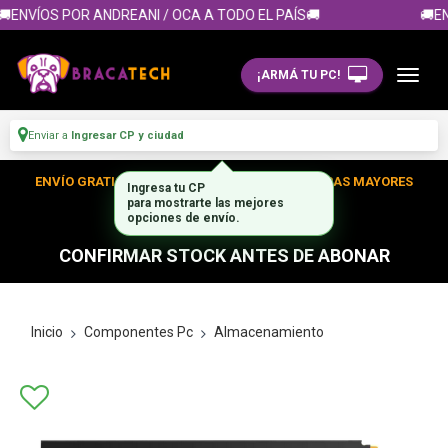
ENVÍOS POR ANDREANI / OCA A TODO EL PAÍS🚚
🚚EN
¡ARMÁ TU PC!
Enviar a
Ingresar CP y ciudad
ENVÍO GRATIS DENTRO DE CABA EN TUS COMPRAS MAYORES
Ingresa tu CP
para mostrarte las mejores
A $300.000
opciones de envío.
CONFIRMAR STOCK ANTES DE ABONAR
Inicio
Componentes Pc
Almacenamiento