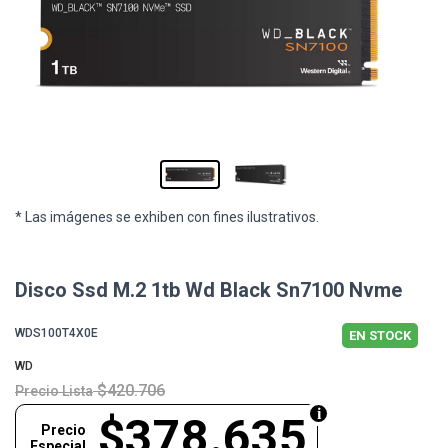
* Las imágenes se exhiben con fines ilustrativos.
Disco Ssd M.2 1tb Wd Black Sn7100 Nvme
WDS100T4X0E
EN STOCK
WD
$420.706
Precio Lista
$378.635
Precio
Especial