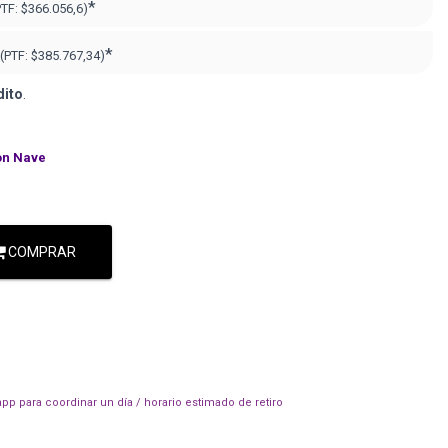
*
PTF:
$366.056,6)
*
(PTF:
$385.767,34)
dito
.
on Nave
COMPRAR
pp para coordinar un día / horario estimado de retiro