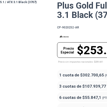
Plus Gold Fu
3.1 Black (3
CP-9020252-AR
$253
Precio
Especial
Precio sin impuestos nacionales: $209.441
1 cuota de
$302.700,65
(
3 cuotas de
$107.939,77
6 cuotas de
$55.847,1
(PT