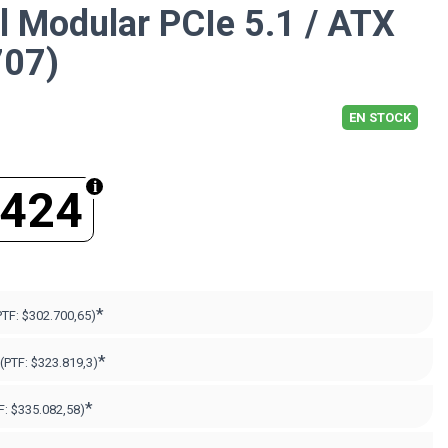
ll Modular PCIe 5.1 / ATX
707)
EN STOCK
.424
*
PTF:
$302.700,65)
*
(PTF:
$323.819,3)
*
F:
$335.082,58)