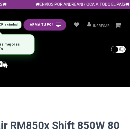
🚚ENVÍOS POR ANDREANI / OCA A TODO EL PAÍS🚚
¡ARMÁ TU PC!
CP y ciudad
INGRESAR
las mejores
ío.
air RM850x Shift 850W 80