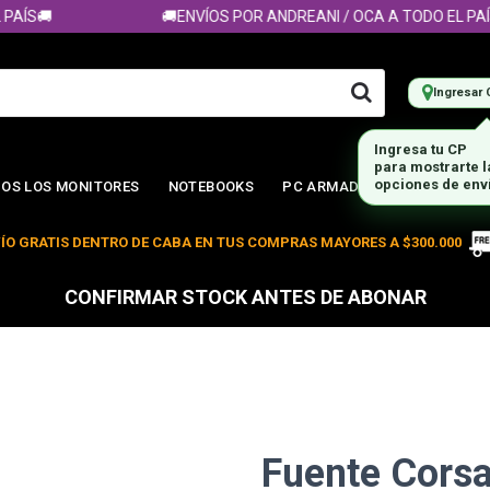
S🚚
🚚ENVÍOS POR ANDREANI / OCA A TODO EL PAÍS🚚
Ingresar 
Ingresa tu CP
para mostrarte 
OS LOS MONITORES
NOTEBOOKS
PC ARMADA
opciones de env
ÍO GRATIS DENTRO DE CABA EN TUS COMPRAS MAYORES A $300.000
CONFIRMAR STOCK ANTES DE ABONAR
Fuente Cors