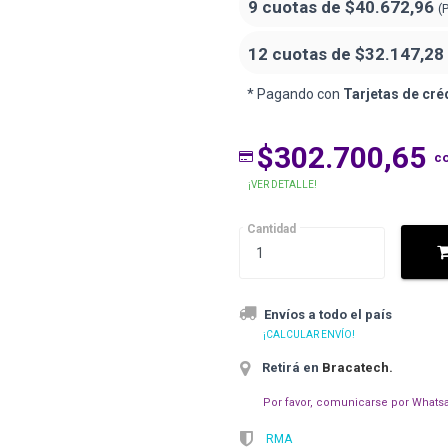
9 cuotas de
$40.672,96
(
12 cuotas de
$32.147,28
* Pagando con
Tarjetas de cré
$302.700,65
c
¡VER DETALLE!
Cantidad
Envíos a todo el país
¡CALCULAR ENVÍO!
Retirá en
Bracatech
.
Por favor, comunicarse por Whatsa
RMA