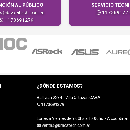
NCIÓN AL PÚBLICO
SERVICIO TÉCN
as@bracatech.com.ar
117369127
1173691279
H
¿DÓNDE ESTAMOS?
Ballivian 2284 - Villa Ortuzar, CABA
1173691279
Lunes a Viernes de 9:00hs a 17:00hs. - A coordinar
ventas@bracatech.com.ar