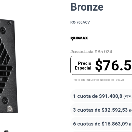
Bronze
RX-700ACV
$85.024
Precio Lista
$76.
Precio
Especial
Precio sin impuestos nacionales: $63.241
1 cuota de
$91.400,8
(PTF
3 cuotas de
$32.592,53
(
6 cuotas de
$16.863,09
(