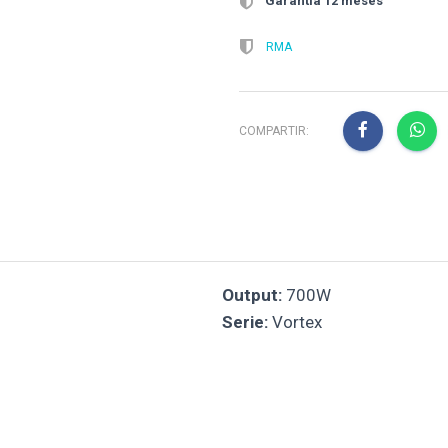
Garantía 12 meses
RMA
COMPARTIR:
Output:
700W
Serie:
Vortex