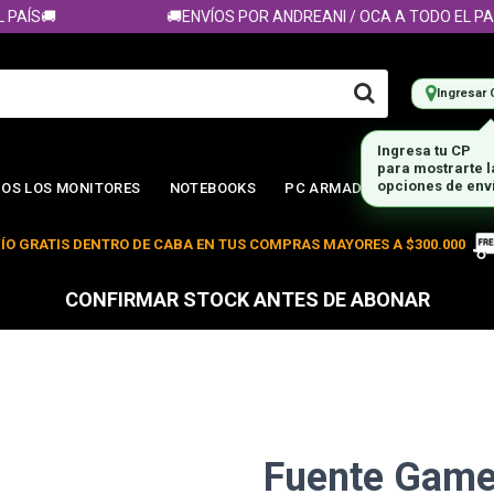
ÍS🚚
🚚ENVÍOS POR ANDREANI / OCA A TODO EL PAÍS🚚
Ingresar 
Ingresa tu CP
para mostrarte 
OS LOS MONITORES
NOTEBOOKS
PC ARMADA
opciones de env
ÍO GRATIS DENTRO DE CABA EN TUS COMPRAS MAYORES A $300.000
CONFIRMAR STOCK ANTES DE ABONAR
Fuente Game