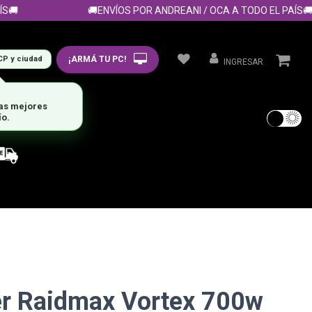
🚚ENVÍOS POR ANDREANI / OCA A TODO EL PAÍS🚚
¡ARMÁ TU PC!
CP y ciudad
INGRESAR
las mejores
ío.
r Raidmax Vortex 700w