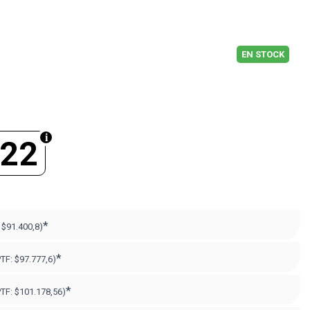
EN STOCK
522
*
:
$91.400,8)
*
PTF:
$97.777,6)
*
PTF:
$101.178,56)