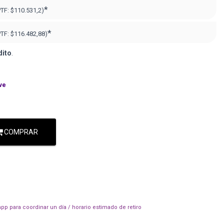
*
PTF:
$110.531,2)
*
PTF:
$116.482,88)
dito
.
ve
COMPRAR
pp para coordinar un día / horario estimado de retiro