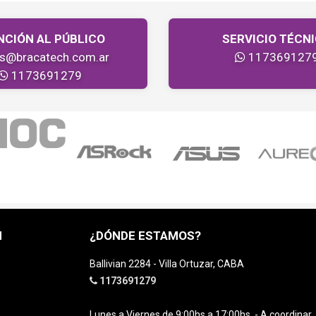
NCIÓN AL PÚBLICO
SERVICIO TÉCN
as@bracatech.com.ar
117369127
1173691279
H
¿DÓNDE ESTAMOS?
Ballivian 2284 - Villa Ortuzar, CABA
1173691279
Lunes a Viernes de 9:00hs a 17:00hs. - A coordinar