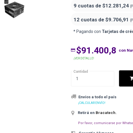
9 cuotas de
$12.281,24
(
12 cuotas de
$9.706,91
(
* Pagando con
Tarjetas de cré
$91.400,8
con Na
¡VER DETALLE!
Cantidad
Envíos a todo el país
¡CALCULAR ENVÍO!
Retirá en
Bracatech
.
Por favor, comunicarse por Whatsa