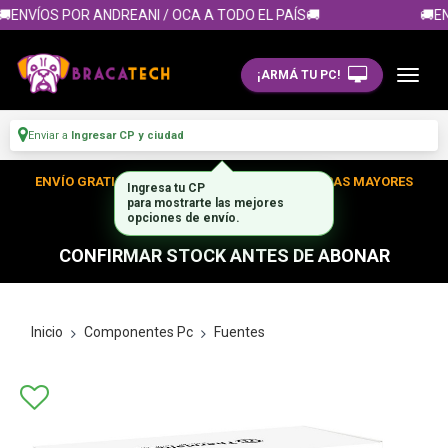
ENVÍOS POR ANDREANI / OCA A TODO EL PAÍS🚚
🚚EN
¡ARMÁ TU PC!
Enviar a
Ingresar CP y ciudad
ENVÍO GRATIS DENTRO DE CABA EN TUS COMPRAS MAYORES
A $300.000
CONFIRMAR STOCK ANTES DE ABONAR
Inicio
Componentes Pc
Fuentes