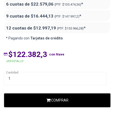
6 cuotas de
$22.579,06
*
(PTF:
$135.474,36)
9 cuotas de
$16.444,13
*
(PTF:
$147.997,2)
12 cuotas de
$12.997,19
*
(PTF:
$155.966,28)
* Pagando con
Tarjetas de crédito
.
$122.382,3
con Nave
¡VER DETALLE!
Cantidad
COMPRAR