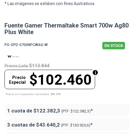
* Las imágenes se exhiben con fines ilustrativos.
Fuente Gamer Thermaltake Smart 700w Ag80
Plus White
PS-SPD-0700NPCWAG-W
EN STOCK
$113.844
Precio Lista
$102.460
Precio
Especial
Precio sin impuestos nacionales: $84.678
1 cuota de
$122.382,3
*
(PTF:
$122.382,3)
3 cuotas de
$43.640,2
*
(PTF:
$130.920,6)