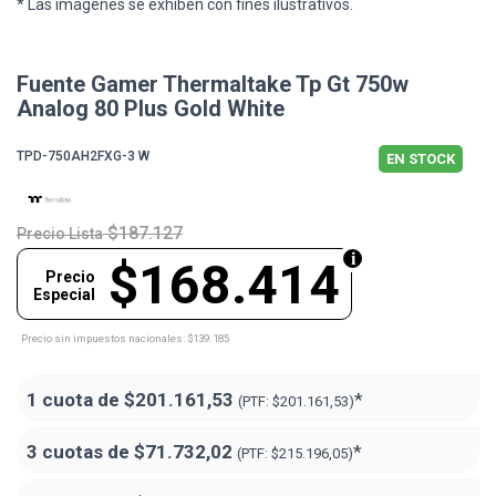
* Las imágenes se exhiben con fines ilustrativos.
Fuente Gamer Thermaltake Tp Gt 750w
Analog 80 Plus Gold White
TPD-750AH2FXG-3 W
EN STOCK
$187.127
Precio Lista
$168.414
Precio
Especial
Precio sin impuestos nacionales: $139.185
1 cuota de
$201.161,53
*
(PTF:
$201.161,53)
3 cuotas de
$71.732,02
*
(PTF:
$215.196,05)