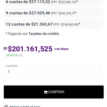
6 cuotas de
$37.113,52
*
(PTF:
$222.681,13)
9 cuotas de
$27.029,46
*
(PTF:
$243.265,1)
12 cuotas de
$21.363,67
*
(PTF:
$256.363,99)
* Pagando con
Tarjetas de crédito
.
$201.161,525
con Nave
¡VER DETALLE!
Cantidad
COMPRAR
Envíos a todo el país