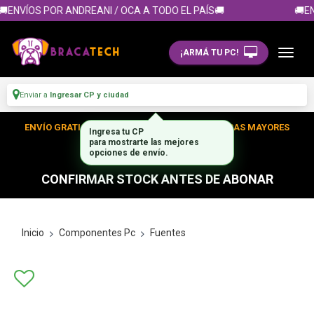
ENVÍOS POR ANDREANI / OCA A TODO EL PAÍS🚚
🚚EN
¡ARMÁ TU PC!
Enviar a
Ingresar CP y ciudad
ENVÍO GRATIS DENTRO DE CABA EN TUS COMPRAS MAYORES
A $300.000
CONFIRMAR STOCK ANTES DE ABONAR
Inicio
Componentes Pc
Fuentes