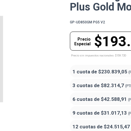
Plus Gold M
GP-UD850GM PG5 V2
$193
Precio
Especial
Precio sin impuestos nacionales: $159.720
1 cuota de
$230.839,05
(
3 cuotas de
$82.314,7
(PT
6 cuotas de
$42.588,91
(
9 cuotas de
$31.017,13
(
12 cuotas de
$24.515,47