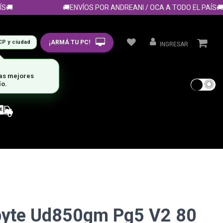

🚚ENVÍOS POR ANDREANI / OCA A TODO EL PAÍS🚚
¡ARMÁ TU PC!
CP y ciudad
INGRESAR
las mejores
ío.
byte Ud850gm Pg5 V2 80