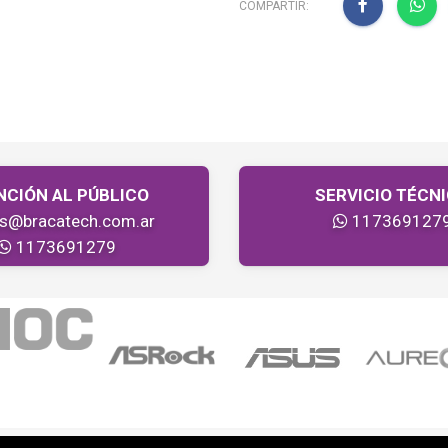
COMPARTIR:
NCIÓN AL PÚBLICO
SERVICIO TÉCN
as@bracatech.com.ar
117369127
1173691279