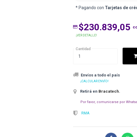
* Pagando con
Tarjetas de cré
$230.839,05
c
¡VER DETALLE!
Cantidad
Envíos a todo el país
¡CALCULAR ENVÍO!
Retirá en
Bracatech
.
Por favor, comunicarse por Whatsa
RMA