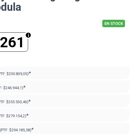
odula
EN STOCK
.261
*
PTF:
$230.839,05)
*
F:
$246.944,1)
*
PTF:
$255.533,46)
*
PTF:
$279.154,2)
*
(PTF:
$294.185,58)