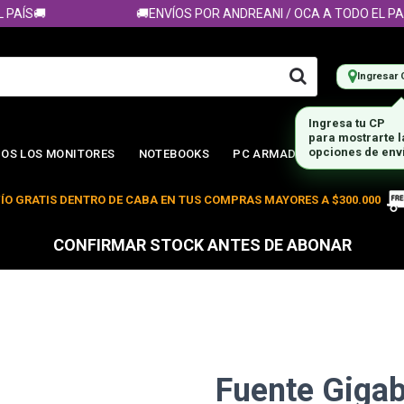
ÍS🚚
🚚ENVÍOS POR ANDREANI / OCA A TODO EL PAÍS
Ingresar 
Ingresa tu CP
para mostrarte 
opciones de env
OS LOS MONITORES
NOTEBOOKS
PC ARMADA
ÍO GRATIS DENTRO DE CABA EN TUS COMPRAS MAYORES A $300.000
CONFIRMAR STOCK ANTES DE ABONAR
Fuente Giga