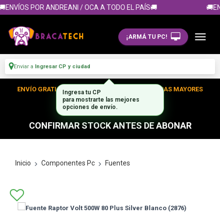
ENVÍOS POR ANDREANI / OCA A TODO EL PAÍS🚚
🚚EN
¡ARMÁ TU PC!
Enviar a
Ingresar CP y ciudad
ENVÍO GRATIS DENTRO DE CABA EN TUS COMPRAS MAYORES
Ingresa tu CP
para mostrarte las mejores
A $300.000
opciones de envío.
CONFIRMAR STOCK ANTES DE ABONAR
Inicio
Componentes Pc
Fuentes