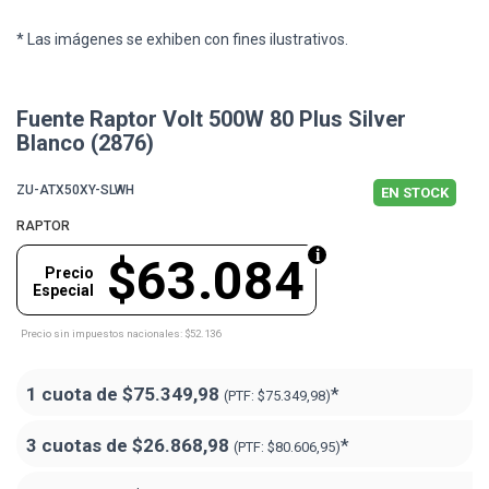
* Las imágenes se exhiben con fines ilustrativos.
Fuente Raptor Volt 500W 80 Plus Silver
Blanco (2876)
ZU-ATX50XY-SLWH
EN STOCK
RAPTOR
$63.084
Precio
Especial
Precio sin impuestos nacionales: $52.136
1 cuota de
$75.349,98
*
(PTF:
$75.349,98)
3 cuotas de
$26.868,98
*
(PTF:
$80.606,95)