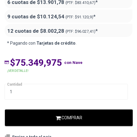
6 cuotas de
$13.901,78
*
(PTF:
$83.410,67)
9 cuotas de
$10.124,54
*
(PTF:
$91.120,9)
12 cuotas de
$8.002,28
*
(PTF:
$96.027,41)
* Pagando con
Tarjetas de crédito
.
$75.349,975
con Nave
¡VER DETALLE!
Cantidad
COMPRAR
Envíos a todo el país