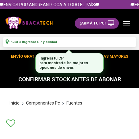
ENVÍOS POR ANDREANI / OCA A TODO EL PAÍS🚚
🚚EN
¡ARMÁ TU PC!
Enviar a
Ingresar CP y ciudad
ENVÍO GRATIS DENTRO DE CABA EN TUS COMPRAS MAYORES
Ingresa tu CP
para mostrarte las mejores
A $300.000
opciones de envío.
CONFIRMAR STOCK ANTES DE ABONAR
Inicio
Componentes Pc
Fuentes