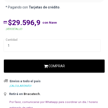
* Pagando con
Tarjetas de crédito
.
$29.596,9
con Nave
¡VER DETALLE!
Cantidad
COMPRAR
Envíos a todo el país
¡CALCULAR ENVÍO!
Retirá en
Bracatech
.
Por favor, comunicarse por Whatsapp para coordinar un día / horario
estimado de retiro