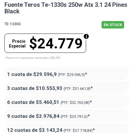
Fuente Teros Te-1330s 250w Atx 3.1 24 Pines
Black
TE-1330S
EN STOCK
$24.779
Precio
Especial
Precio sin impuestos nacionales: $20.479
1 cuota de
$29.596,9
*
(PTF:
$29.596,9)
3 cuotas de
$10.553,93
*
(PTF:
$31.661,8)
6 cuotas de
$5.460,51
*
(PTF:
$32.763,08)
9 cuotas de
$3.976,84
*
(PTF:
$35.791,6)
12 cuotas de
$3.143,24
*
(PTF:
$37.718,84)