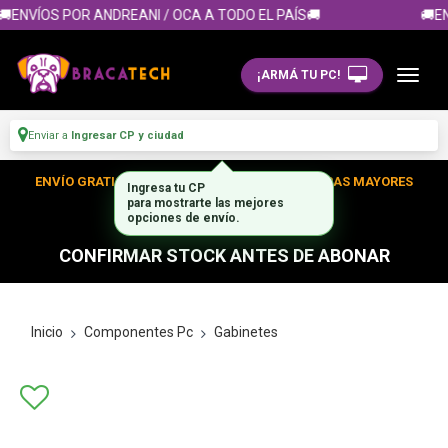
🚚ENVÍOS POR ANDREANI / OCA A TODO EL PAÍS🚚
🚚EN
¡ARMÁ TU PC!
Enviar a
Ingresar CP y ciudad
ENVÍO GRATIS DENTRO DE CABA EN TUS COMPRAS MAYORES
Ingresa tu CP
para mostrarte las mejores
A $300.000
opciones de envío.
CONFIRMAR STOCK ANTES DE ABONAR
Inicio
Componentes Pc
Gabinetes