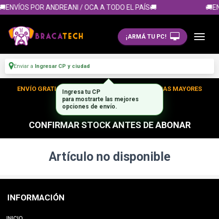
🚚ENVÍOS POR ANDREANI / OCA A TODO EL PAÍS🚚
🚚EN
¡ARMÁ TU PC!
Enviar a
Ingresar CP y ciudad
ENVÍO GRATIS DENTRO DE CABA EN TUS COMPRAS MAYORES
Ingresa tu CP
para mostrarte las mejores
A $300.000
opciones de envío.
CONFIRMAR STOCK ANTES DE ABONAR
Artículo no disponible
INFORMACIÓN
INICIO