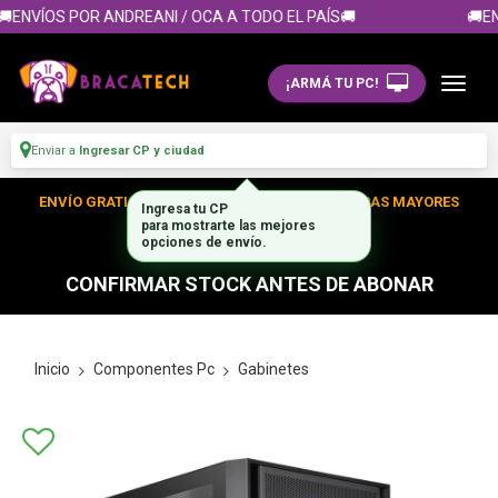
ENVÍOS POR ANDREANI / OCA A TODO EL PAÍS🚚
🚚EN
¡ARMÁ TU PC!
Enviar a
Ingresar CP y ciudad
ENVÍO GRATIS DENTRO DE CABA EN TUS COMPRAS MAYORES
Ingresa tu CP
A $300.000
para mostrarte las mejores
opciones de envío.
CONFIRMAR STOCK ANTES DE ABONAR
Inicio
Componentes Pc
Gabinetes