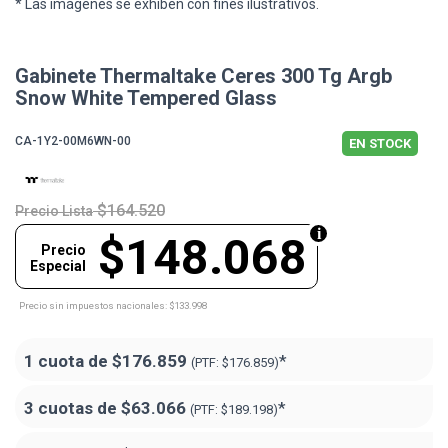
* Las imágenes se exhiben con fines ilustrativos.
Gabinete Thermaltake Ceres 300 Tg Argb
Snow White Tempered Glass
CA-1Y2-00M6WN-00
EN STOCK
$164.520
Precio Lista
$148.068
Precio
Especial
Precio sin impuestos nacionales: $133.998
1 cuota de
$176.859
*
(PTF:
$176.859)
3 cuotas de
$63.066
*
(PTF:
$189.198)