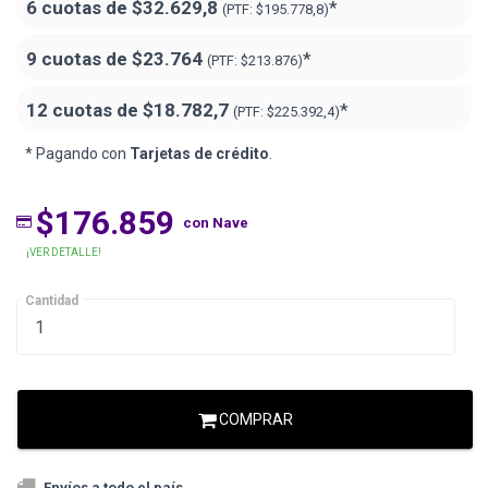
6 cuotas de
$32.629,8
*
(PTF:
$195.778,8)
9 cuotas de
$23.764
*
(PTF:
$213.876)
12 cuotas de
$18.782,7
*
(PTF:
$225.392,4)
* Pagando con
Tarjetas de crédito
.
$176.859
con Nave
¡VER DETALLE!
Cantidad
COMPRAR
Envíos a todo el país