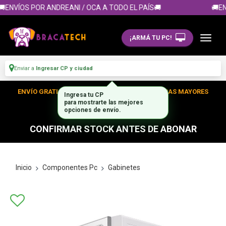
ENVÍOS POR ANDREANI / OCA A TODO EL PAÍS🚚
🚚ENV
¡ARMÁ TU PC!
Enviar a
Ingresar CP y ciudad
ENVÍO GRATIS DENTRO DE CABA EN TUS COMPRAS MAYORES
A $300.000
CONFIRMAR STOCK ANTES DE ABONAR
Inicio
Componentes Pc
Gabinetes