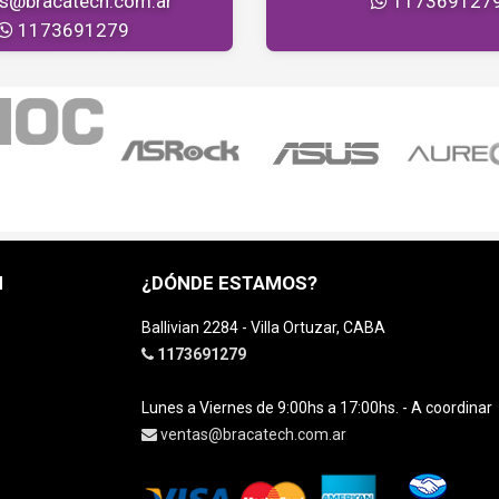
as@bracatech.com.ar
117369127
1173691279
H
¿DÓNDE ESTAMOS?
Ballivian 2284 - Villa Ortuzar, CABA
1173691279
Lunes a Viernes de 9:00hs a 17:00hs. - A coordinar
ventas@bracatech.com.ar