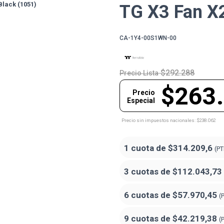
TG X3 Fan X2
CA-1Y4-00S1WN-00
$292.288
Precio Lista
$263
Precio
Especial
Precio sin impuestos nacionales: $238.062
1 cuota de
$314.209,6
(PT
3 cuotas de
$112.043,73
6 cuotas de
$57.970,45
(
9 cuotas de
$42.219,38
(