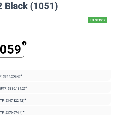
 Black (1051)
EN STOCK
.059
*
F:
$314.209,6)
*
(PTF:
$336.131,2)
*
PTF:
$347.822,72)
*
PTF:
$379.974,4)