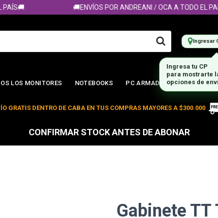
ÍS🚚
🚚ENVÍOS POR ANDREANI / OCA A TODO EL PAÍS🚚
Ingresar 
Ingresa tu CP
para mostrarte 
opciones de env
OS LOS MONITORES
NOTEBOOKS
PC ARMADA
ÍO GRATIS DENTRO DE CABA EN TUS COMPRAS MAYORES A $300.000
CONFIRMAR STOCK ANTES DE ABONAR
Gabinete TT