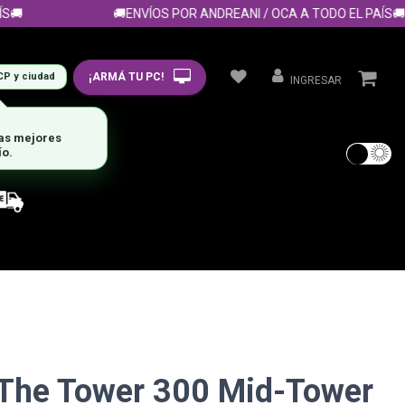
🚚ENVÍOS POR ANDREANI / OCA A TODO EL PAÍS🚚
¡ARMÁ TU PC!
CP y ciudad
INGRESAR
las mejores
ío.
 The Tower 300 Mid-Tower