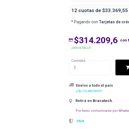
12 cuotas de
$33.369,55
* Pagando con
Tarjetas de cré
$314.209,6
con 
¡VER DETALLE!
Cantidad
Envíos a todo el país
¡CALCULAR ENVÍO!
Retirá en
Bracatech
.
Por favor, comunicarse por Whatsa
RMA