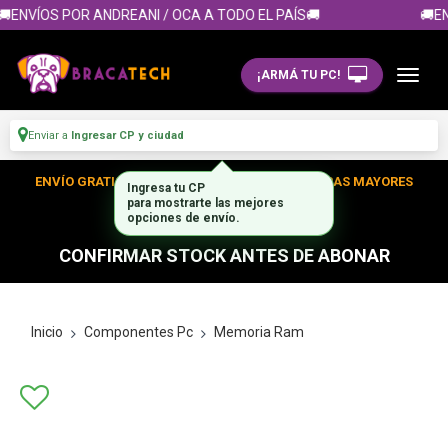
ENVÍOS POR ANDREANI / OCA A TODO EL PAÍS🚚
🚚EN
¡ARMÁ TU PC!
Enviar a
Ingresar CP y ciudad
ENVÍO GRATIS DENTRO DE CABA EN TUS COMPRAS MAYORES
Ingresa tu CP
para mostrarte las mejores
A $300.000
opciones de envío.
CONFIRMAR STOCK ANTES DE ABONAR
Inicio
Componentes Pc
Memoria Ram