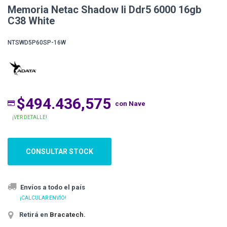
Memoria Netac Shadow Ii Ddr5 6000 16gb
C38 White
NTSWD5P60SP-16W
$494.436,575
con Nave
¡VER DETALLE!
CONSULTAR STOCK
Envíos a todo el país
¡CALCULAR ENVÍO!
Retirá en
Bracatech
.