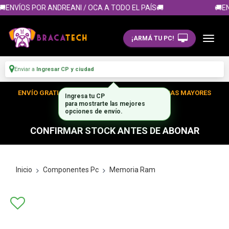
ENVÍOS POR ANDREANI / OCA A TODO EL PAÍS🚚
🚚EN
¡ARMÁ TU PC!
Enviar a
Ingresar CP y ciudad
ENVÍO GRATIS DENTRO DE CABA EN TUS COMPRAS MAYORES
Ingresa tu CP
para mostrarte las mejores
A $300.000
opciones de envío.
CONFIRMAR STOCK ANTES DE ABONAR
Inicio
Componentes Pc
Memoria Ram