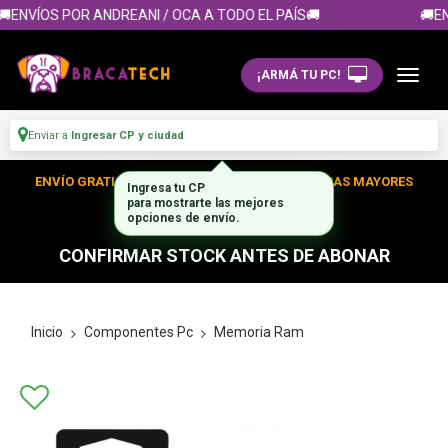
ENVÍOS POR ANDREANI / OCA A TODO EL PAÍS🚚
🚚EN
¡ARMÁ TU PC!
Enviar a
Ingresar CP y ciudad
ENVÍO GRATIS DENTRO DE CABA EN TUS COMPRAS MAYORES
Ingresa tu CP
para mostrarte las mejores
A $300.000
opciones de envío.
CONFIRMAR STOCK ANTES DE ABONAR
Inicio
Componentes Pc
Memoria Ram