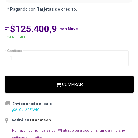
* Pagando con
Tarjetas de crédito
.
$125.400,9
con Nave
¡VER DETALLE!
Cantidad
COMPRAR
Envíos a todo el país
¡CALCULAR ENVÍO!
Retirá en
Bracatech
.
Por favor, comunicarse por Whatsapp para coordinar un día / horario
estimado de retiro