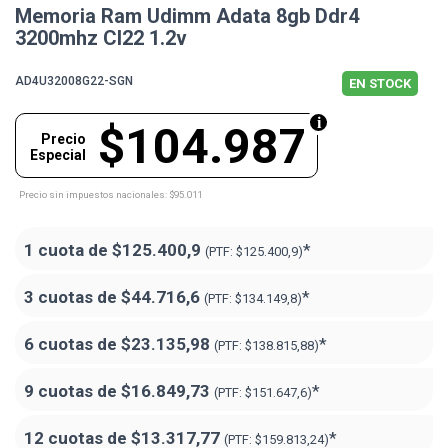
Memoria Ram Udimm Adata 8gb Ddr4
3200mhz Cl22 1.2v
AD4U32008G22-SGN
EN STOCK
$104.987
Precio
Especial
Precio sin impuestos nacionales: $95.011
1 cuota de
$125.400,9
*
(PTF:
$125.400,9)
3 cuotas de
$44.716,6
*
(PTF:
$134.149,8)
6 cuotas de
$23.135,98
*
(PTF:
$138.815,88)
9 cuotas de
$16.849,73
*
(PTF:
$151.647,6)
12 cuotas de
$13.317,77
*
(PTF:
$159.813,24)