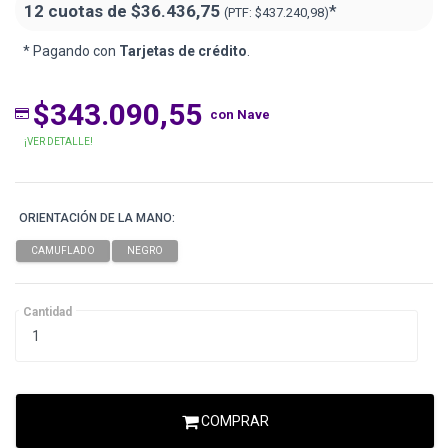
12 cuotas de
$36.436,75
*
(PTF:
$437.240,98)
* Pagando con
Tarjetas de crédito
.
$343.090,55
con Nave
¡VER DETALLE!
ORIENTACIÓN DE LA MANO:
Cantidad
COMPRAR