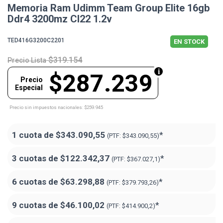
Memoria Ram Udimm Team Group Elite 16gb
Ddr4 3200mz Cl22 1.2v
TED416G3200C2201
EN STOCK
$319.154
Precio Lista
$287.239
Precio
Especial
Precio sin impuestos nacionales: $259.945
1 cuota de
$343.090,55
*
(PTF:
$343.090,55)
3 cuotas de
$122.342,37
*
(PTF:
$367.027,1)
6 cuotas de
$63.298,88
*
(PTF:
$379.793,26)
9 cuotas de
$46.100,02
*
(PTF:
$414.900,2)