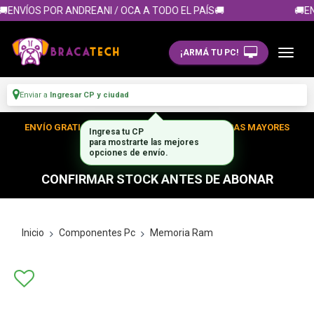
ENVÍOS POR ANDREANI / OCA A TODO EL PAÍS🚚
🚚EN
¡ARMÁ TU PC!
Enviar a
Ingresar CP y ciudad
ENVÍO GRATIS DENTRO DE CABA EN TUS COMPRAS MAYORES
Ingresa tu CP
para mostrarte las mejores
A $300.000
opciones de envío.
CONFIRMAR STOCK ANTES DE ABONAR
Inicio
Componentes Pc
Memoria Ram