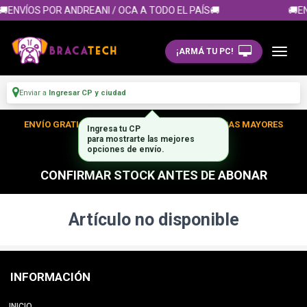
🚚ENVÍOS POR ANDREANI / OCA A TODO EL PAÍS🚚
🚚EN
¡ARMÁ TU PC!
Enviar a
Ingresar CP y ciudad
ENVÍO GRATIS DENTRO DE CABA EN TUS COMPRAS MAYORES
Ingresa tu CP
para mostrarte las mejores
A $300.000
opciones de envío.
CONFIRMAR STOCK ANTES DE ABONAR
Artículo no disponible
INFORMACIÓN
INICIO