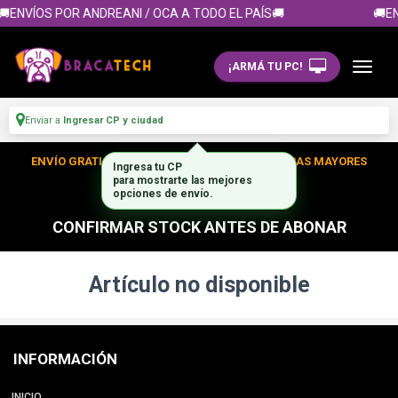
🚚ENVÍOS POR ANDREANI / OCA A TODO EL PAÍS🚚
🚚EN
¡ARMÁ TU PC!
Enviar a
Ingresar CP y ciudad
ENVÍO GRATIS DENTRO DE CABA EN TUS COMPRAS MAYORES
Ingresa tu CP
para mostrarte las mejores
A $300.000
opciones de envío.
CONFIRMAR STOCK ANTES DE ABONAR
Artículo no disponible
INFORMACIÓN
INICIO