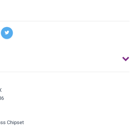
X
I6
ess Chipset