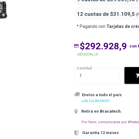
12 cuotas de
$31.109,5
(
* Pagando con
Tarjetas de cré
$292.928,9
con 
¡VER DETALLE!
Cantidad
Envíos a todo el país
¡CALCULAR ENVÍO!
Retirá en
Bracatech
.
Por favor, comunicarse por Whatsa
Garantía 12 meses