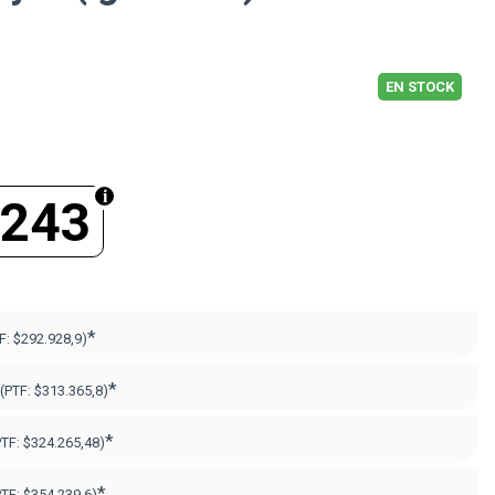
EN STOCK
.243
*
F:
$292.928,9)
*
(PTF:
$313.365,8)
*
PTF:
$324.265,48)
*
PTF:
$354.239,6)