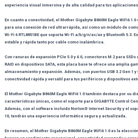
experiencia visual inmersiva y de alta calidad para tus aplicaciones
En cuanto a conectividad, el Mother Gigabyte B860M Eagle WiFi6 1.
para una conexión de red ultrarrápida, así como un módulo de com
Wi-Fi 6 RTL8851BE que soporta Wi-Fi a/b/g/n/ac/ax y Bluetooth 5.3. E
estable y rápida tanto por cable como inalámbrica.
Con ranuras de expansión PCIe 5.0 y 4.0, conectores M.2 para SSDs d
RAID en dispositivos SATA, esta placa base te ofrece una amplia ga
almacenamiento y expansión. Además, con puertos USB 3.2 Gen 1 y
conectividad rápida y versátil para tus periféricos y dispositivos ex
El Mother Gigabyte B860M Eagle WiFi6 1.0 también destaca por su dis
características únicas, como el soporte para GIGABYTE Control Cen
Además, con el software incluido Norton® Internet Security y el so
10, tendrás una experiencia informática segura y actualizada.
En resumen, el Mother Gigabyte B860M Eagle WiFi6 1.0 es la elección