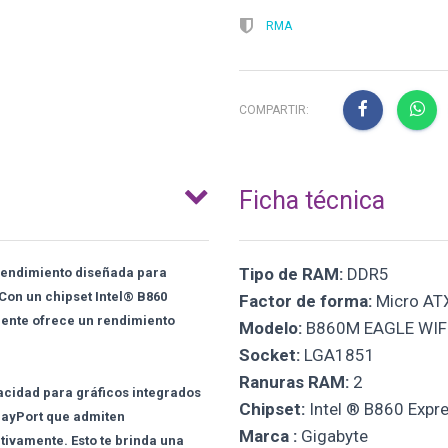
RMA
COMPARTIR:
Ficha técnica
Tipo de RAM:
DDR5
 rendimiento diseñada para
Con un chipset Intel® B860
Factor de forma:
Micro AT
ente ofrece un rendimiento
Modelo:
B860M EAGLE WIF
Socket:
LGA1851
Ranuras RAM:
2
acidad para gráficos integrados
Chipset:
Intel ® B860 Expr
layPort que admiten
Marca :
Gigabyte
ivamente. Esto te brinda una