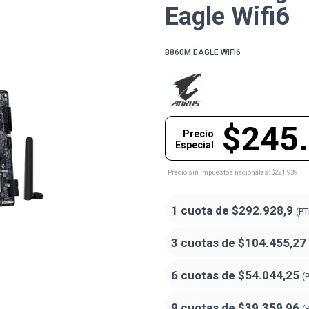
Eagle Wifi6
B860M EAGLE WIFI6
$245
Precio
Especial
Precio sin impuestos nacionales: $221.939
1 cuota de
$292.928,9
(PT
3 cuotas de
$104.455,27
6 cuotas de
$54.044,25
(
9 cuotas de
$39.359,96
(