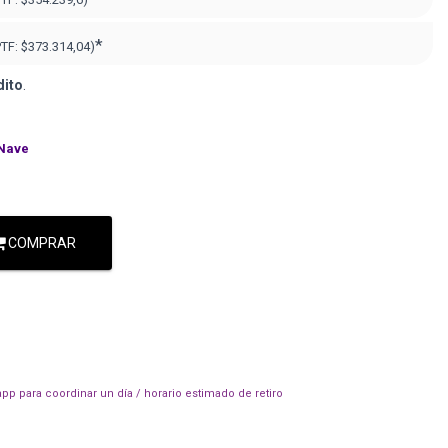
*
PTF:
$373.314,04)
dito
.
Nave
COMPRAR
pp para coordinar un día / horario estimado de retiro