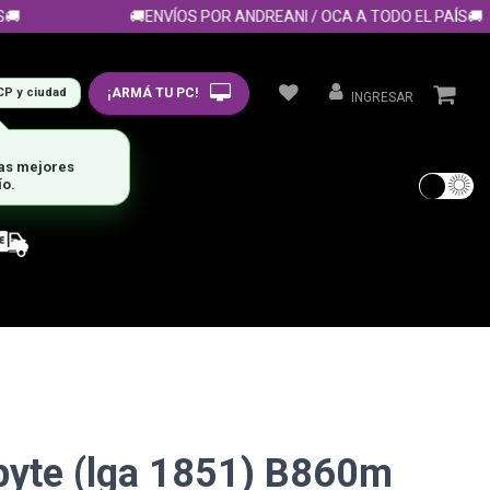
🚚ENVÍOS POR ANDREANI / OCA A TODO EL PAÍS🚚
¡ARMÁ TU PC!
CP y ciudad
INGRESAR
byte (lga 1851) B860m