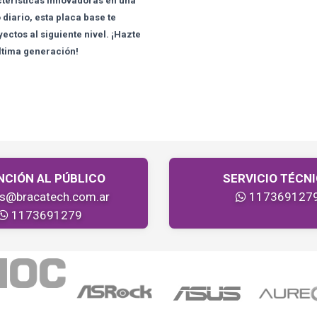
terísticas innovadoras en una
diario, esta placa base te
yectos al siguiente nivel. ¡Hazte
última generación!
NCIÓN AL PÚBLICO
SERVICIO TÉCN
as@bracatech.com.ar
117369127
1173691279