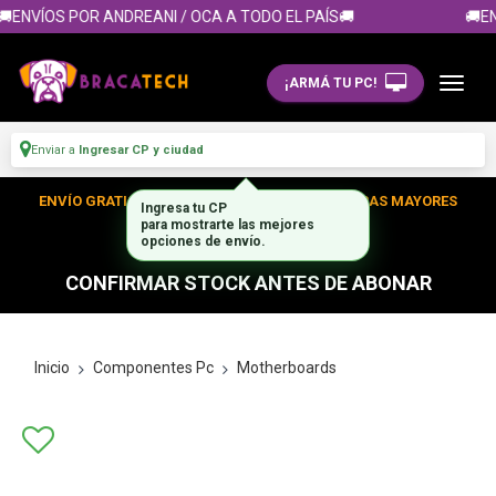
ENVÍOS POR ANDREANI / OCA A TODO EL PAÍS🚚
🚚EN
¡ARMÁ TU PC!
Enviar a
Ingresar CP y ciudad
ENVÍO GRATIS DENTRO DE CABA EN TUS COMPRAS MAYORES
Ingresa tu CP
para mostrarte las mejores
A $300.000
opciones de envío.
CONFIRMAR STOCK ANTES DE ABONAR
Inicio
Componentes Pc
Motherboards