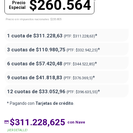
$260.564
Precio
Especial
Precio sin impuestos nacionales: $235.805
1 cuota de
$311.228,63
*
(PTF:
$311.228,63)
3 cuotas de
$110.980,75
*
(PTF:
$332.942,25)
6 cuotas de
$57.420,48
*
(PTF:
$344.522,85)
9 cuotas de
$41.818,83
*
(PTF:
$376.369,5)
12 cuotas de
$33.052,96
*
(PTF:
$396.635,55)
* Pagando con
Tarjetas de crédito
.
$311.228,625
con Nave
¡VER DETALLE!