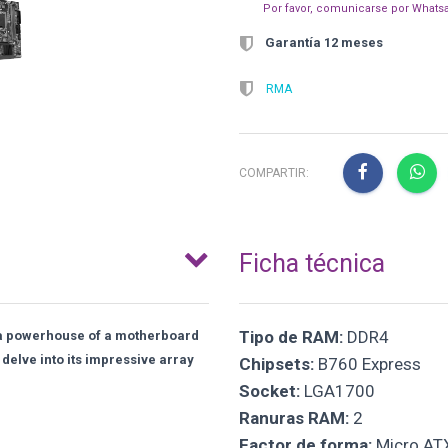
Por favor, comunicarse por Whatsa
Garantía 12 meses
RMA
COMPARTIR:
Ficha técnica
Tipo de RAM:
DDR4
a powerhouse of a motherboard
delve into its impressive array
Chipsets:
B760 Express
Socket:
LGA1700
Ranuras RAM:
2
Factor de forma:
Micro AT