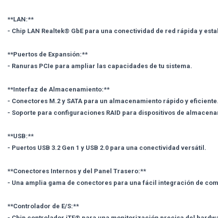
**LAN:**
- Chip LAN Realtek® GbE para una conectividad de red rápida y esta
**Puertos de Expansión:**
- Ranuras PCIe para ampliar las capacidades de tu sistema.
**Interfaz de Almacenamiento:**
- Conectores M.2 y SATA para un almacenamiento rápido y eficiente
- Soporte para configuraciones RAID para dispositivos de almacen
**USB:**
- Puertos USB 3.2 Gen 1 y USB 2.0 para una conectividad versátil.
**Conectores Internos y del Panel Trasero:**
- Una amplia gama de conectores para una fácil integración de co
**Controlador de E/S:**
- Chip controlador iTE® para una monitorización precisa del hardw