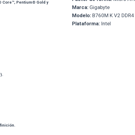
l® Core™, Pentium® Gold y
Marca:
Gigabyte
Modelo:
B760M K V2 DDR4 
Plataforma:
Intel
).
inición.