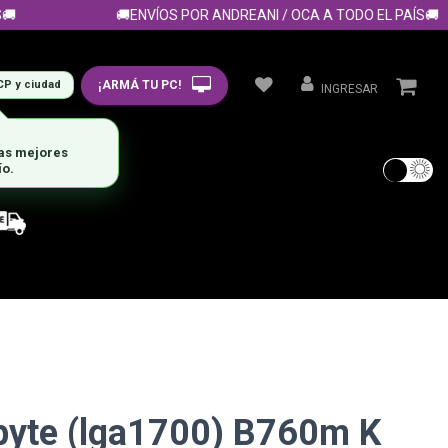
🚚ENVÍOS POR ANDREANI / OCA A TODO EL PAÍS🚚
¡ARMÁ TU PC!
CP y ciudad
INGRESAR
byte (lga1700) B760m K