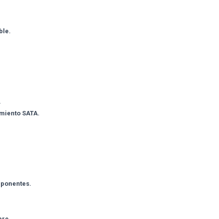
ble.
.
amiento SATA.
mponentes.
are.