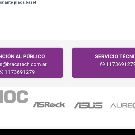
ionante placa base!
NCIÓN AL PÚBLICO
SERVICIO TÉCN
as@bracatech.com.ar
117369127
1173691279