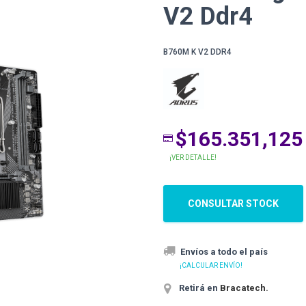
V2 Ddr4
B760M K V2 DDR4
$165.351,125
¡VER DETALLE!
CONSULTAR STOCK
Envíos a todo el país
¡CALCULAR ENVÍO!
Retirá en
Bracatech
.