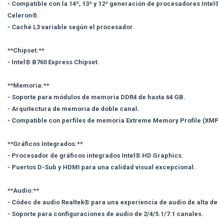
- Compatible con la 14ª, 13ª y 12ª generación de procesadores Inte
Celeron®.
- Caché L3 variable según el procesador.
**Chipset:**
- Intel® B760 Express Chipset.
**Memoria:**
- Soporte para módulos de memoria DDR4 de hasta 64 GB.
- Arquitectura de memoria de doble canal.
- Compatible con perfiles de memoria Extreme Memory Profile (XMP
**Gráficos Integrados:**
- Procesador de gráficos integrados Intel® HD Graphics.
- Puertos D-Sub y HDMI para una calidad visual excepcional.
**Audio:**
- Códec de audio Realtek® para una experiencia de audio de alta def
- Soporte para configuraciones de audio de 2/4/5.1/7.1 canales.