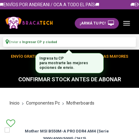
ENVÍOS POR ANDREANI / OCA A TODO EL PAÍS🚚
🚚EN
¡ARMÁ TU PC!
Enviar a
Ingresar CP y ciudad
ENVÍO GRATIS DENTRO DE CABA EN TUS COMPRAS MAYORES
Ingresa tu CP
para mostrarte las mejores
A $300.000
opciones de envío.
CONFIRMAR STOCK ANTES DE ABONAR
Inicio
Componentes Pc
Motherboards