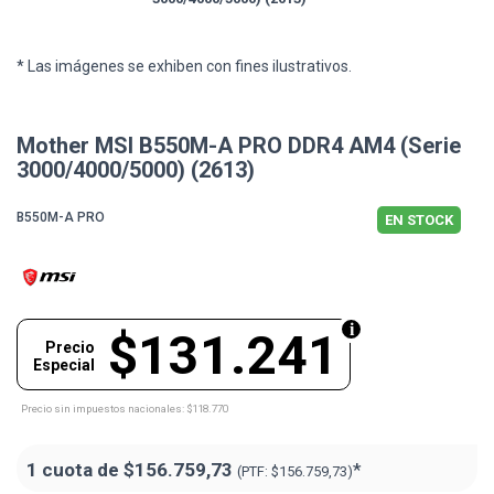
* Las imágenes se exhiben con fines ilustrativos.
Mother MSI B550M-A PRO DDR4 AM4 (Serie
3000/4000/5000) (2613)
B550M-A PRO
EN STOCK
$131.241
Precio
Especial
Precio sin impuestos nacionales: $118.770
1 cuota de
$156.759,73
*
(PTF:
$156.759,73)