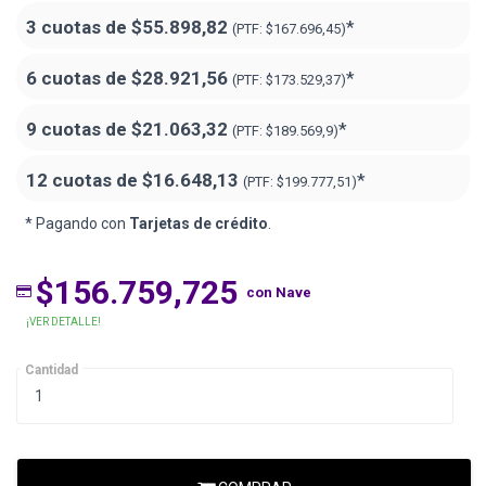
3 cuotas de
$55.898,82
*
(PTF:
$167.696,45)
6 cuotas de
$28.921,56
*
(PTF:
$173.529,37)
9 cuotas de
$21.063,32
*
(PTF:
$189.569,9)
12 cuotas de
$16.648,13
*
(PTF:
$199.777,51)
* Pagando con
Tarjetas de crédito
.
$156.759,725
con Nave
¡VER DETALLE!
Cantidad