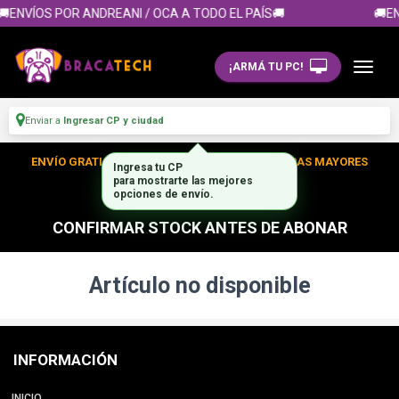
🚚ENVÍOS POR ANDREANI / OCA A TODO EL PAÍS🚚
🚚EN
¡ARMÁ TU PC!
Enviar a
Ingresar CP y ciudad
ENVÍO GRATIS DENTRO DE CABA EN TUS COMPRAS MAYORES
Ingresa tu CP
para mostrarte las mejores
A $300.000
opciones de envío.
CONFIRMAR STOCK ANTES DE ABONAR
Artículo no disponible
INFORMACIÓN
INICIO