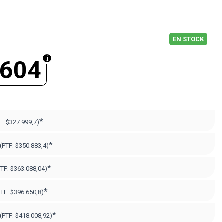
EN STOCK
.604
*
F:
$327.999,7)
*
(PTF:
$350.883,4)
*
PTF:
$363.088,04)
*
PTF:
$396.650,8)
*
(PTF:
$418.008,92)