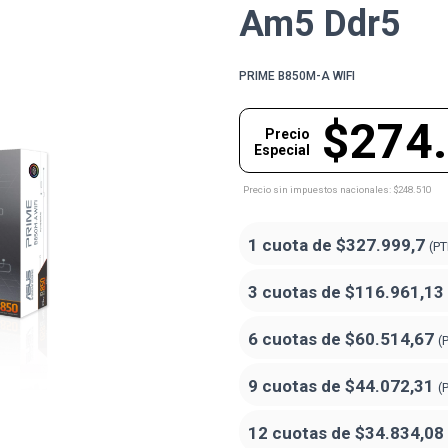
Am5 Ddr5
PRIME B850M-A WIFI
$274
Precio
Especial
Precio sin impuestos nacionales: $248.510
1 cuota de
$327.999,7
(PT
3 cuotas de
$116.961,13
6 cuotas de
$60.514,67
(
9 cuotas de
$44.072,31
(
12 cuotas de
$34.834,08