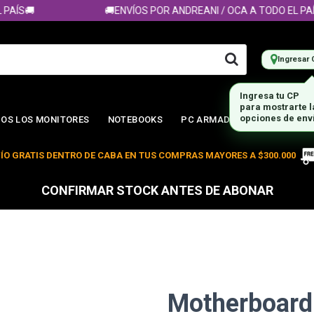
ÍS🚚
🚚ENVÍOS POR ANDREANI / OCA A TODO EL PAÍS🚚
Ingresar 
Ingresa tu CP
para mostrarte 
opciones de env
OS LOS MONITORES
NOTEBOOKS
PC ARMADA
ÍO GRATIS DENTRO DE CABA EN TUS COMPRAS MAYORES A $300.000
CONFIRMAR STOCK ANTES DE ABONAR
Motherboard