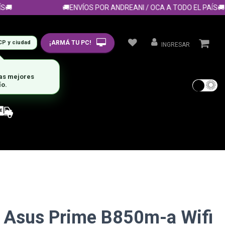
🚚ENVÍOS POR ANDREANI / OCA A TODO EL PAÍS🚚
¡ARMÁ TU PC!
CP y ciudad
INGRESAR
las mejores
ío.
 Asus Prime B850m-a Wifi