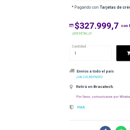
* Pagando con
Tarjetas de cré
$327.999,7
con 
¡VER DETALLE!
Cantidad
Envíos a todo el país
¡CALCULAR ENVÍO!
Retirá en
Bracatech
.
Por favor, comunicarse por Whatsa
RMA