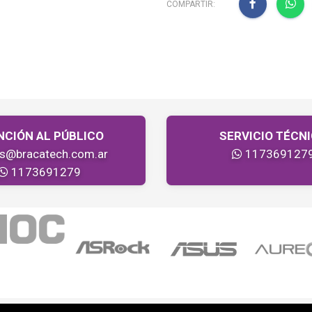
COMPARTIR:
NCIÓN AL PÚBLICO
SERVICIO TÉCN
as@bracatech.com.ar
117369127
1173691279