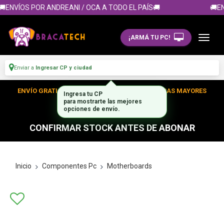
ENVÍOS POR ANDREANI / OCA A TODO EL PAÍS🚚
🚚EN
¡ARMÁ TU PC!
Enviar a
Ingresar CP y ciudad
ENVÍO GRATIS DENTRO DE CABA EN TUS COMPRAS MAYORES
Ingresa tu CP
para mostrarte las mejores
A $300.000
opciones de envío.
CONFIRMAR STOCK ANTES DE ABONAR
Inicio
Componentes Pc
Motherboards