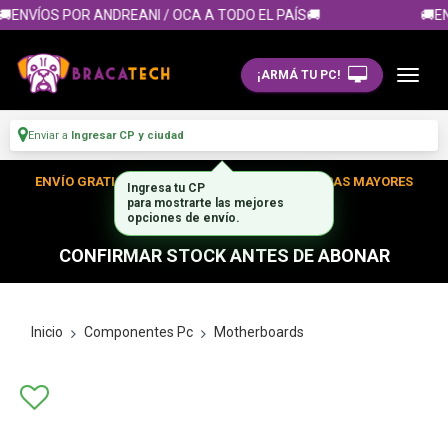
🚚ENVÍOS POR ANDREANI / OCA A TODO EL PAÍS🚚
🚚EN
¡ARMÁ TU PC!
Enviar a
Ingresar CP y ciudad
ENVÍO GRATIS DENTRO DE CABA EN TUS COMPRAS MAYORES
Ingresa tu CP
para mostrarte las mejores
A $350.000
opciones de envío.
CONFIRMAR STOCK ANTES DE ABONAR
Inicio
Componentes Pc
Motherboards