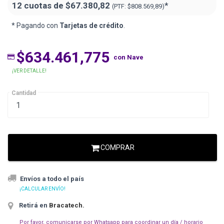
12 cuotas de
$67.380,82
*
(PTF:
$808.569,89)
* Pagando con
Tarjetas de crédito
.
$634.461,775
con Nave
¡VER DETALLE!
Cantidad
COMPRAR
Envíos a todo el país
¡CALCULAR ENVÍO!
Retirá en
Bracatech
.
Por favor, comunicarse por Whatsapp para coordinar un día / horario