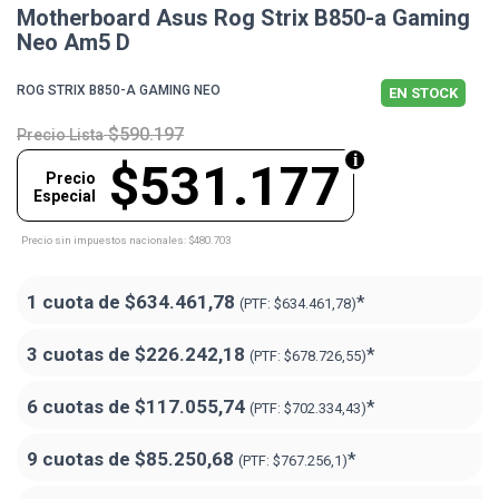
Motherboard Asus Rog Strix B850-a Gaming
Neo Am5 D
ROG STRIX B850-A GAMING NEO
EN STOCK
$590.197
Precio Lista
$531.177
Precio
Especial
Precio sin impuestos nacionales: $480.703
1 cuota de
$634.461,78
*
(PTF:
$634.461,78)
3 cuotas de
$226.242,18
*
(PTF:
$678.726,55)
6 cuotas de
$117.055,74
*
(PTF:
$702.334,43)
9 cuotas de
$85.250,68
*
(PTF:
$767.256,1)