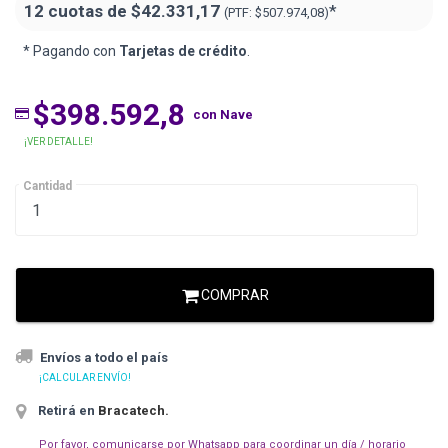
12 cuotas de
$42.331,17
*
(PTF:
$507.974,08)
* Pagando con
Tarjetas de crédito
.
$398.592,8
con Nave
¡VER DETALLE!
Cantidad
COMPRAR
Envíos a todo el país
¡CALCULAR ENVÍO!
Retirá en
Bracatech
.
Por favor, comunicarse por Whatsapp para coordinar un día / horario