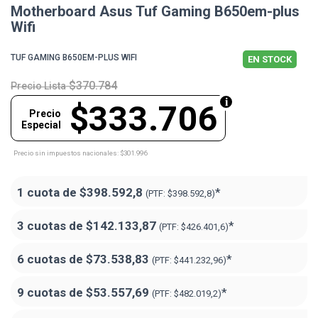
Motherboard Asus Tuf Gaming B650em-plus
Wifi
TUF GAMING B650EM-PLUS WIFI
EN STOCK
$370.784
Precio Lista
$333.706
Precio
Especial
Precio sin impuestos nacionales: $301.996
1 cuota de
$398.592,8
*
(PTF:
$398.592,8)
3 cuotas de
$142.133,87
*
(PTF:
$426.401,6)
6 cuotas de
$73.538,83
*
(PTF:
$441.232,96)
9 cuotas de
$53.557,69
*
(PTF:
$482.019,2)