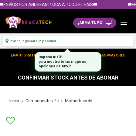
ENVÍOS POR ANDREANI / OCA A TODO EL PAÍS🚚
🚚EN
¡ARMÁ TU PC!
Enviar a
Ingresar CP y ciudad
ENVÍO GRATIS DENTRO DE CABA EN TUS COMPRAS MAYORES
Ingresa tu CP
para mostrarte las mejores
A $300.000
opciones de envío.
CONFIRMAR STOCK ANTES DE ABONAR
Inicio
Componentes Pc
Motherboards