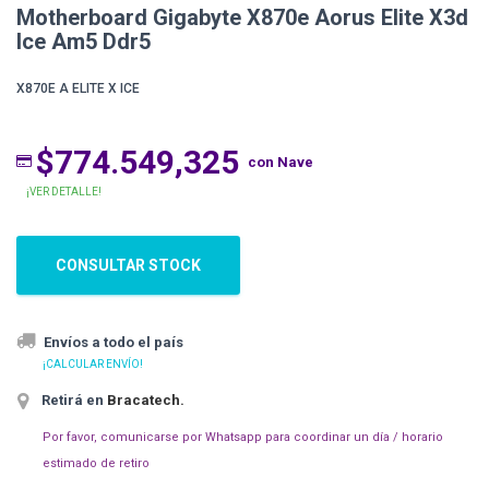
Motherboard Gigabyte X870e Aorus Elite X3d
Ice Am5 Ddr5
X870E A ELITE X ICE
$774.549,325
con Nave
¡VER DETALLE!
CONSULTAR STOCK
Envíos a todo el país
¡CALCULAR ENVÍO!
Retirá en
Bracatech
.
Por favor, comunicarse por Whatsapp para coordinar un día / horario
estimado de retiro