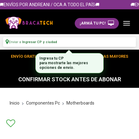
ENVÍOS POR ANDREANI / OCA A TODO EL PAÍS🚚
🚚EN
¡ARMÁ TU PC!
Enviar a
Ingresar CP y ciudad
ENVÍO GRATIS DENTRO DE CABA EN TUS COMPRAS MAYORES
Ingresa tu CP
para mostrarte las mejores
A $300.000
opciones de envío.
CONFIRMAR STOCK ANTES DE ABONAR
Inicio
Componentes Pc
Motherboards