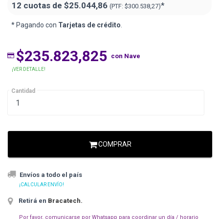
12 cuotas de
$25.044,86
*
(PTF:
$300.538,27)
* Pagando con
Tarjetas de crédito
.
$235.823,825
con Nave
¡VER DETALLE!
Cantidad
COMPRAR
Envíos a todo el país
¡CALCULAR ENVÍO!
Retirá en
Bracatech
.
Por favor, comunicarse por Whatsapp para coordinar un día / horario