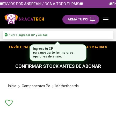
ENVÍOS POR ANDREANI / OCA A TODO EL PAÍS🚚
🚚EN
¡ARMÁ TU PC!
Enviar a
Ingresar CP y ciudad
ENVÍO GRATIS DENTRO DE CABA EN TUS COMPRAS MAYORES
Ingresa tu CP
para mostrarte las mejores
A $300.000
opciones de envío.
CONFIRMAR STOCK ANTES DE ABONAR
Inicio
Componentes Pc
Motherboards