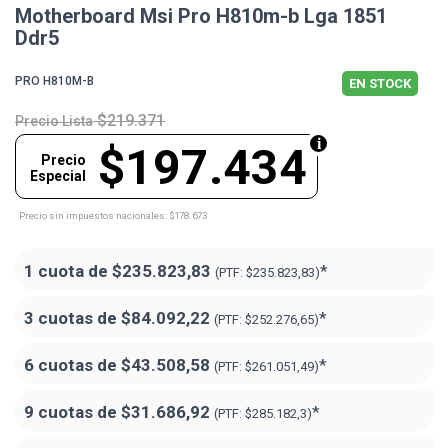
Motherboard Msi Pro H810m-b Lga 1851
Ddr5
PRO H810M-B
EN STOCK
$219.371
Precio Lista
$197.434
Precio
Especial
Precio sin impuestos nacionales: $178.673
1 cuota de
$235.823,83
*
(PTF:
$235.823,83)
3 cuotas de
$84.092,22
*
(PTF:
$252.276,65)
6 cuotas de
$43.508,58
*
(PTF:
$261.051,49)
9 cuotas de
$31.686,92
*
(PTF:
$285.182,3)