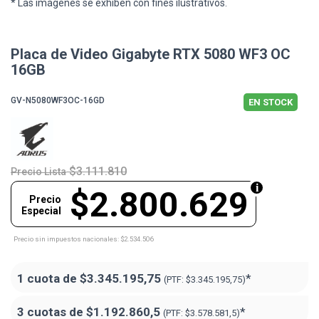
* Las imágenes se exhiben con fines ilustrativos.
Placa de Video Gigabyte RTX 5080 WF3 OC
16GB
GV-N5080WF3OC-16GD
EN STOCK
$3.111.810
Precio Lista
$2.800.629
Precio
Especial
Precio sin impuestos nacionales: $2.534.506
1 cuota de
$3.345.195,75
*
(PTF:
$3.345.195,75)
3 cuotas de
$1.192.860,5
*
(PTF:
$3.578.581,5)