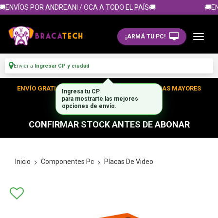
ENVÍOS POR ANDREANI / OCA A TODO EL PAÍS🚚
🚚EN
¡ARMÁ TU PC!
Enviar a
Ingresar CP y ciudad
ENVÍO GRATIS DENTRO DE CABA EN TUS COMPRAS MAYORES
Ingresa tu CP
para mostrarte las mejores
A $300.000
opciones de envío.
CONFIRMAR STOCK ANTES DE ABONAR
Inicio
Componentes Pc
Placas De Video