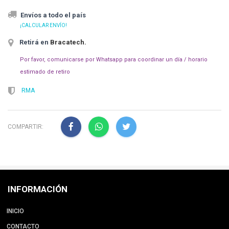
Envíos a todo el país
¡CALCULAR ENVÍO!
Retirá en
Bracatech
.
Por favor, comunicarse por Whatsapp para coordinar un día / horario
estimado de retiro
RMA
COMPARTIR:
INFORMACIÓN
INICIO
CONTACTO