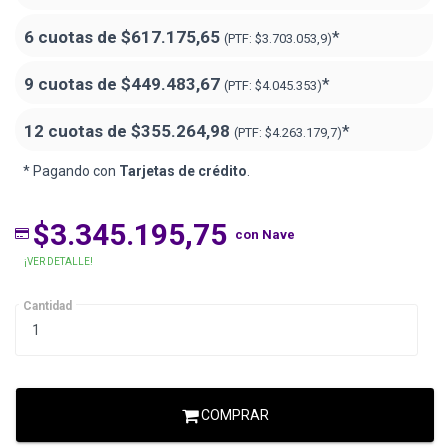
6 cuotas de
$617.175,65
*
(PTF:
$3.703.053,9)
9 cuotas de
$449.483,67
*
(PTF:
$4.045.353)
12 cuotas de
$355.264,98
*
(PTF:
$4.263.179,7)
* Pagando con
Tarjetas de crédito
.
$3.345.195,75
con Nave
¡VER DETALLE!
Cantidad
COMPRAR