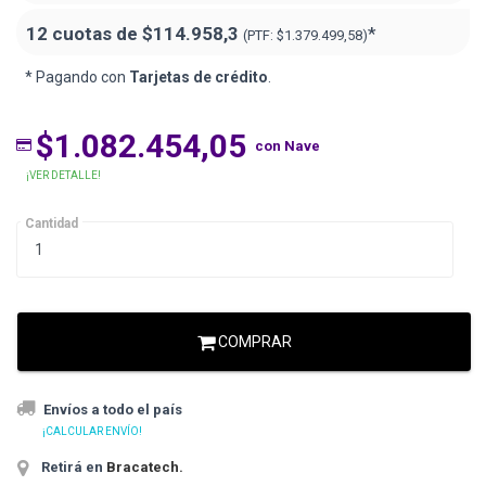
12 cuotas de
$114.958,3
*
(PTF:
$1.379.499,58)
* Pagando con
Tarjetas de crédito
.
$1.082.454,05
con Nave
¡VER DETALLE!
Cantidad
COMPRAR
Envíos a todo el país
¡CALCULAR ENVÍO!
Retirá en
Bracatech
.