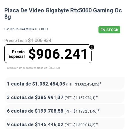
Placa De Video Gigabyte Rtx5060 Gaming Oc
8g
GV-N5060GAMING OC-8GD
EN STOCK
$1.006.934
Precio Lista
$906.241
Precio
Especial
Precio sin impuestos nacionales: $820.128
1 cuota de
$1.082.454,05
*
(PTF:
$1.082.454,05)
3 cuotas de
$385.991,37
*
(PTF:
$1.157.974,1)
6 cuotas de
$199.708,58
*
(PTF:
$1.198.251,46)
9 cuotas de
$145.446,02
*
(PTF:
$1.309.014,2)