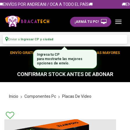
ENVÍOS POR ANDREANI / OCA A TODO EL PAÍS🚚
🚚EN
¡ARMÁ TU PC!
Enviar a
Ingresar CP y ciudad
ENVÍO GRATIS DENTRO DE CABA EN TUS COMPRAS MAYORES
Ingresa tu CP
para mostrarte las mejores
A $300.000
opciones de envío.
CONFIRMAR STOCK ANTES DE ABONAR
Inicio
Componentes Pc
Placas De Video