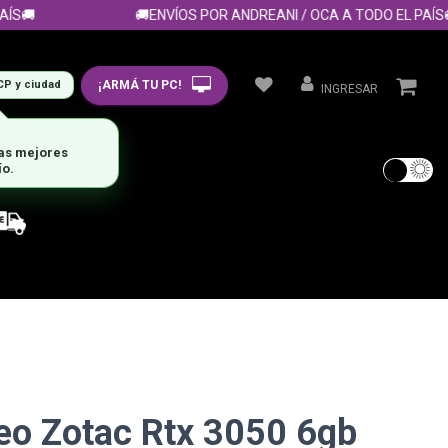
🚚
🚚ENVÍOS POR ANDREANI / OCA A TODO EL PAÍS🚚
¡ARMÁ TU PC!
CP y ciudad
INGRESAR
las mejores
ío.
eo Zotac Rtx 3050 6gb