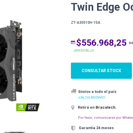
Twin Edge O
ZT-A30510H-10A
$556.968,25
c
¡VER DETALLE!
CONSULTAR STOCK
Envíos a todo el país
¡CALCULAR ENVÍO!
Retirá en
Bracatech
.
Por favor, comunicarse por Whatsa
Garantía 24 meses