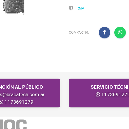
RMA
COMPARTIR:
NCIÓN AL PÚBLICO
SERVICIO TÉCN
as@bracatech.com.ar
117369127
1173691279