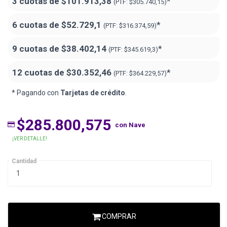
3 cuotas de
$101.913,38
*
(PTF:
$305.740,15)
6 cuotas de
$52.729,1
*
(PTF:
$316.374,59)
9 cuotas de
$38.402,14
*
(PTF:
$345.619,3)
12 cuotas de
$30.352,46
*
(PTF:
$364.229,57)
* Pagando con
Tarjetas de crédito
.
$285.800,575
con Nave
¡VER DETALLE!
Cantidad
COMPRAR