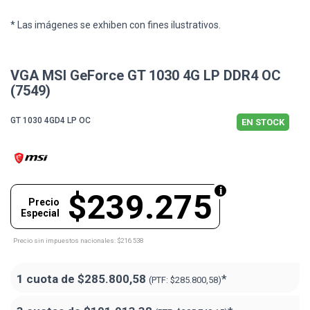
* Las imágenes se exhiben con fines ilustrativos.
VGA MSI GeForce GT 1030 4G LP DDR4 OC
(7549)
GT 1030 4GD4 LP OC
EN STOCK
$239.275
Precio
Especial
Precio sin impuestos nacionales: $216.538
1 cuota de
$285.800,58
*
(PTF:
$285.800,58)