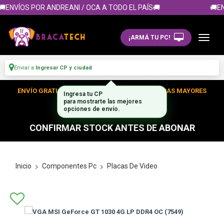
ENVÍOS POR ANDREANI / OCA A TODO EL PAÍS🚚
🚚EN
¡ARMÁ TU PC!
Enviar a
Ingresar CP y ciudad
ENVÍO GRATIS DENTRO DE CABA EN TUS COMPRAS MAYORES
Ingresa tu CP
para mostrarte las mejores
A $300.000
opciones de envío.
CONFIRMAR STOCK ANTES DE ABONAR
Inicio
Componentes Pc
Placas De Video