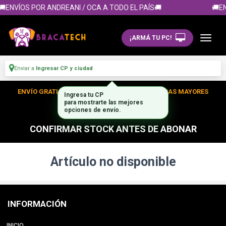
🚚ENVÍOS POR ANDREANI / OCA A TODO EL PAÍS🚚
🚚EN
¡ARMÁ TU PC!
Enviar a
Ingresar CP y ciudad
ENVÍO GRATIS DENTRO DE CABA EN TUS COMPRAS MAYORES
Ingresa tu CP
para mostrarte las mejores
A $300.000
opciones de envío.
CONFIRMAR STOCK ANTES DE ABONAR
Artículo no disponible
INFORMACIÓN
INICIO