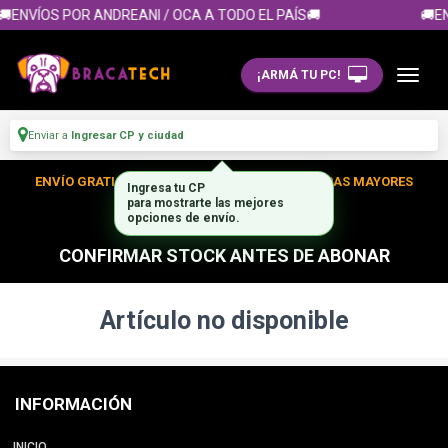
🚚ENVÍOS POR ANDREANI / OCA A TODO EL PAÍS🚚
🚚EN
¡ARMÁ TU PC!
Enviar a
Ingresar CP y ciudad
ENVÍO GRATIS DENTRO DE CABA EN TUS COMPRAS MAYORES
Ingresa tu CP
para mostrarte las mejores
A $300.000
opciones de envío.
CONFIRMAR STOCK ANTES DE ABONAR
Artículo no disponible
INFORMACIÓN
INICIO