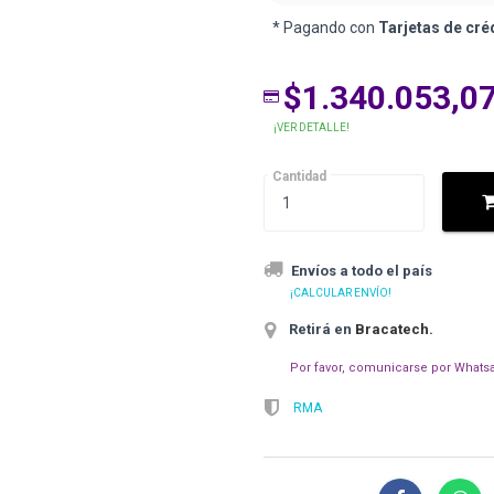
* Pagando con
Tarjetas de cré
$1.340.053,0
¡VER DETALLE!
Cantidad
Envíos a todo el país
¡CALCULAR ENVÍO!
Retirá en
Bracatech
.
Por favor, comunicarse por Whatsa
RMA