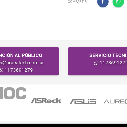
COMPARTIR:
NCIÓN AL PÚBLICO
SERVICIO TÉCN
as@bracatech.com.ar
117369127
1173691279