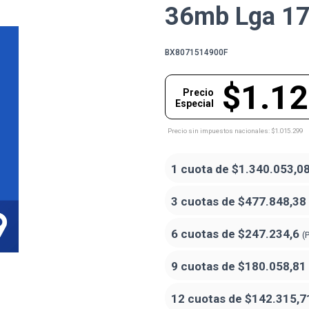
36mb Lga 1
BX8071514900F
$1.12
Precio
Especial
Precio sin impuestos nacionales: $1.015.299
1 cuota de
$1.340.053,0
3 cuotas de
$477.848,38
6 cuotas de
$247.234,6
(
9 cuotas de
$180.058,81
12 cuotas de
$142.315,7