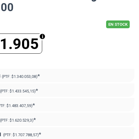
700
EN STOCK
1.905
8
*
(PTF:
$1.340.053,08)
*
(PTF:
$1.433.545,15)
*
PTF:
$1.483.407,59)
*
(PTF:
$1.620.529,3)
1
*
(PTF:
$1.707.788,57)