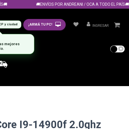

🚚ENVÍOS POR ANDREANI / OCA A TODO EL PAÍS🚚
¡ARMÁ TU PC!
CP y ciudad
INGRESAR
las mejores
ío.
Core I9-14900f 2.0ghz