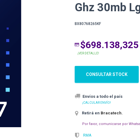
Ghz 30mb L
BX80768265KF
$698.138,325
¡VER DETALLE!
CONSULTAR STOCK
Envíos a todo el país
¡CALCULAR ENVÍO!
Retirá en
Bracatech
.
Por favor, comunicarse por Whatsa
RMA