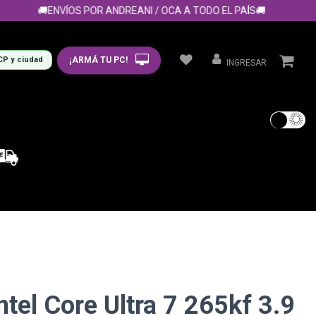
🚚ENVÍOS POR ANDREANI / OCA A TODO EL PAÍS🚚
¡ARMÁ TU PC!
CP y ciudad
INGRESAR
tel Core Ultra 7 265kf 3.9