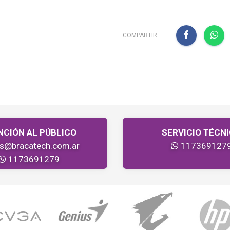
COMPARTIR:
NCIÓN AL PÚBLICO
SERVICIO TÉCN
as@bracatech.com.ar
117369127
1173691279